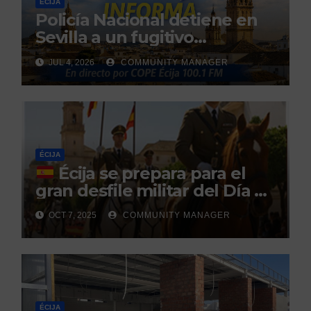
ÉCIJA
Policía Nacional detiene en
Sevilla a un fugitivo
reclamado por narcotráfico
JUL 4, 2026
COMMUNITY MANAGER
tras no regresar a prisión
durante un permiso
penitenciario
ÉCIJA
Écija se prepara para el
gran desfile militar del Día de
la Hispanidad organizado por
OCT 7, 2025
COMMUNITY MANAGER
el Centro Militar de Cría
Caballar
ÉCIJA