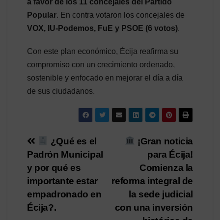
a favor de los 11 concejales del Partido
Popular
. En contra votaron los concejales de
VOX, IU-Podemos, FuE y PSOE (6 votos)
.
Con este plan económico, Écija reafirma su
compromiso con un crecimiento ordenado,
sostenible y enfocado en mejorar el día a día
de sus ciudadanos.
Navegación
¿Qué es el
¡Gran noticia
Padrón Municipal
para Écija!
de
y por qué es
Comienza la
entradas
importante estar
reforma integral de
empadronado en
la sede judicial
Écija?.
con una inversión