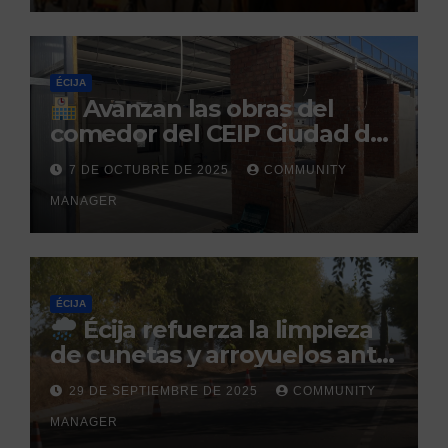
ÉCIJA
Avanzan las obras del
comedor del CEIP Ciudad del
Sol: su finalización está
7 DE OCTUBRE DE 2025
COMMUNITY
prevista para finales de 2025
MANAGER
ÉCIJA
Écija refuerza la limpieza
de cunetas y arroyuelos ante
la llegada de las lluvias
29 DE SEPTIEMBRE DE 2025
COMMUNITY
otoñales
MANAGER