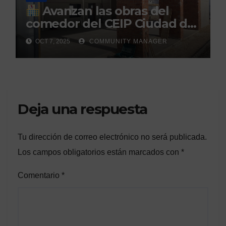
Avanzan las obras del
comedor del CEIP Ciudad del
Sol: su finalización está
OCT 7, 2025
COMMUNITY MANAGER
prevista para finales de 2025
Deja una respuesta
Tu dirección de correo electrónico no será publicada.
Los campos obligatorios están marcados con
*
Comentario
*