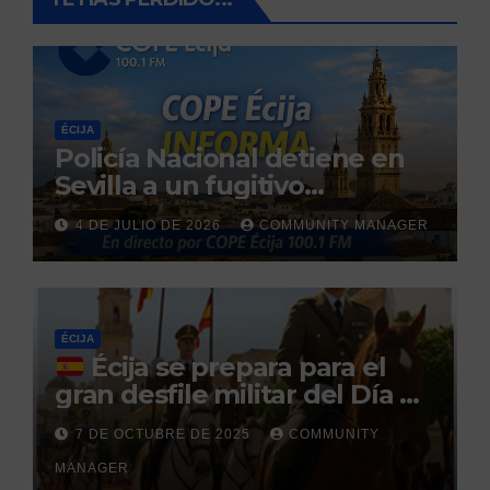
ÉCIJA
Policía Nacional detiene en
Sevilla a un fugitivo
reclamado por narcotráfico
4 DE JULIO DE 2026
COMMUNITY MANAGER
tras no regresar a prisión
durante un permiso
penitenciario
ÉCIJA
Écija se prepara para el
gran desfile militar del Día de
la Hispanidad organizado por
7 DE OCTUBRE DE 2025
COMMUNITY
el Centro Militar de Cría
MANAGER
Caballar