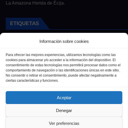
La Amazona Herida de Écija.
ETIQUETAS
Andalucia
Andalucía
Cultura
Deportes
Ecija
Información sobre cookies
Entrevista
Entrevistas
Salud
Para ofrecer las mejores experiencias, utilizamos tecnologías como las
cookies para almacenar y/o acceder a la información del dispositivo. El
consentimiento de estas tecnologías nos permitirá procesar datos como el
comportamiento de navegación o las identificaciones únicas en este sitio.
No consentir o retirar el consentimiento, puede afectar negativamente a
ciertas características y funciones.
Aceptar
Denegar
Funciona gracias a WordPress
|
Tema: Newsup de
Themeansar
Ver preferencias