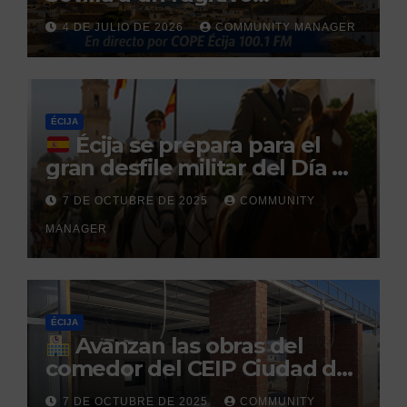
reclamado por narcotráfico
4 DE JULIO DE 2026
COMMUNITY MANAGER
tras no regresar a prisión
durante un permiso
penitenciario
ÉCIJA
Écija se prepara para el
gran desfile militar del Día de
la Hispanidad organizado por
7 DE OCTUBRE DE 2025
COMMUNITY
el Centro Militar de Cría
MANAGER
Caballar
ÉCIJA
Avanzan las obras del
comedor del CEIP Ciudad del
Sol: su finalización está
7 DE OCTUBRE DE 2025
COMMUNITY