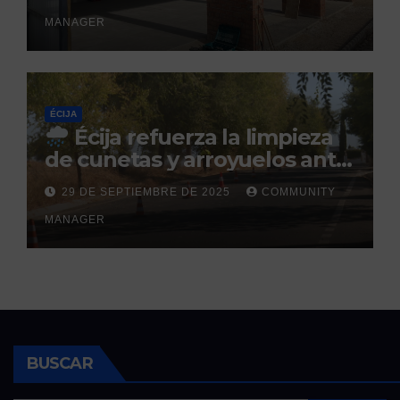
prevista para finales de 2025
MANAGER
ÉCIJA
Écija refuerza la limpieza
de cunetas y arroyuelos ante
la llegada de las lluvias
29 DE SEPTIEMBRE DE 2025
COMMUNITY
otoñales
MANAGER
BUSCAR