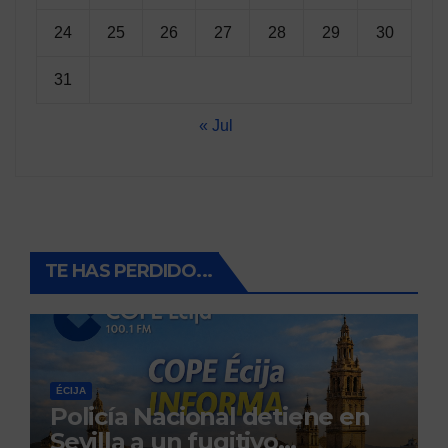
24
25
26
27
28
29
30
31
« Jul
TE HAS PERDIDO...
ÉCIJA
Policía Nacional detiene en
Sevilla a un fugitivo