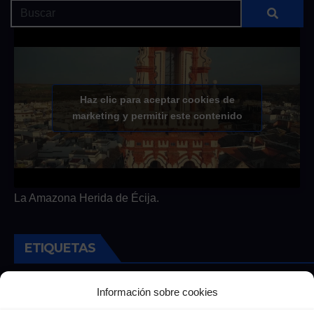
Haz clic para aceptar cookies de
marketing y permitir este contenido
La Amazona Herida de Écija.
ETIQUETAS
Andalucia
Andalucía
Cultura
Deportes
Ecija
Información sobre cookies
Entrevista
Entrevistas
Salud