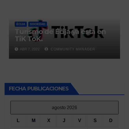
ÉCIJA
SOCIEDAD
Turismo de Écija ya esta en
TiK ToK.
ABR 7, 2022
COMMUNITY MANAGER
FECHA PUBLICACIONES
agosto 2026
L
M
X
J
V
S
D