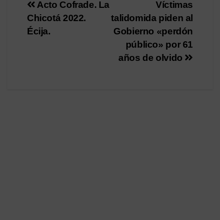
Navegación
Acto Cofrade. La
Víctimas
Chicotá 2022.
talidomida piden al
de
Écija.
Gobierno «perdón
entradas
público» por 61
años de olvido