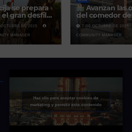
ÉCIJA
ija se prepara
Avanzan las 
 el gran desfile
del comedor de
tar del Día de la
CEIP Ciudad del 
 OCTUBRE DE 2025
7 DE OCTUBRE DE 2025
panidad
su finalización e
NITY MANAGER
COMMUNITY MANAGER
nizado por el
prevista para fi
ro Militar de
de 2025
 Caballar
Haz clic para aceptar cookies de
marketing y permitir este contenido