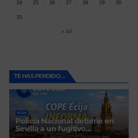
24
25
26
27
28
29
30
31
« Jul
TE HAS PERDIDO...
ÉCIJA
Policía Nacional detiene en
Sevilla a un fugitivo
reclamado por narcotráfico