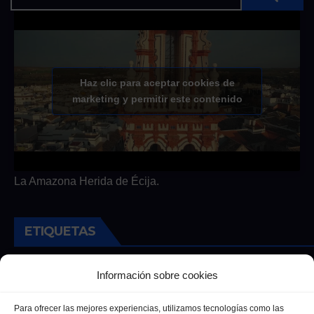
Haz clic para aceptar cookies de
marketing y permitir este contenido
La Amazona Herida de Écija.
ETIQUETAS
Andalucia
Andalucía
Cultura
Deportes
Ecija
Información sobre cookies
Entrevista
Entrevistas
Salud
Para ofrecer las mejores experiencias, utilizamos tecnologías como las