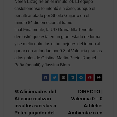
Nerea Eizagirre en el minuto 24. El equipo
castellonense lo intentó sin éxito, aunque el
penalti anotado por Sheila Guijarro en el
minuto 84 dio emoción al tramo
final.Finalmente, la UD Granadilla Tenerife
demostró que está en un gran estado de forma
y se metió entre los ocho mejores del torneo al
ganar con autoridad por 0-3 al Valencia gracias
a los goles de Cristina Martín-Prieto, Raquel
Peña (penalti) y Jassina Blom.
Navegación
Aficionados del
DIRECTO |
Atlético realizan
Valencia 0 – 0
de
insultos racistas a
Athletic;
entradas
Peter, jugador del
Ambientazo en