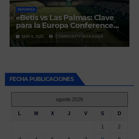
DEPORTES
«Betis vs Las Palmas: Clave
para la Europa Conference
League»
MAR 9, 2025
COMMUNITY MANAGER
FECHA PUBLICACIONES
agosto 2026
L
M
X
J
V
S
D
1
2