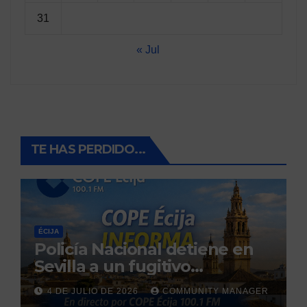
31
« Jul
TE HAS PERDIDO...
ÉCIJA
Policía Nacional detiene en
Sevilla a un fugitivo
reclamado por narcotráfico
4 DE JULIO DE 2026
COMMUNITY MANAGER
tras no regresar a prisión