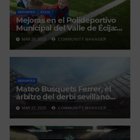
DEPORTES
ÉCIJA
Mejoras en el Polideportivo
Municipal del Valle de Écija:
Renovación y Mantenimiento
MAR 28, 2025
COMMUNITY MANAGER
Continuo.
DEPORTES
Mateo Busquets Ferrer, el
árbitro del derbi sevillano
con un historial que genera
MAR 27, 2025
COMMUNITY MANAGER
debate