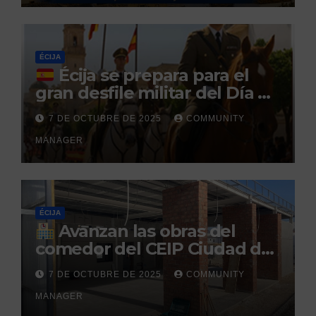
durante un permiso
penitenciario
ÉCIJA
Écija se prepara para el
gran desfile militar del Día de
la Hispanidad organizado por
7 DE OCTUBRE DE 2025
COMMUNITY
el Centro Militar de Cría
MANAGER
Caballar
ÉCIJA
Avanzan las obras del
comedor del CEIP Ciudad del
Sol: su finalización está
7 DE OCTUBRE DE 2025
COMMUNITY
prevista para finales de 2025
MANAGER