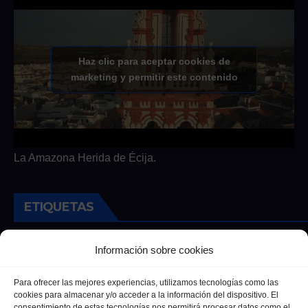
Haz clic para aceptar cookies de
marketing y permitir este contenido
La Amazona Herida de Écija.
ETIQUETAS
Andalucia
Andalucía
Cultura
Deportes
Ecija
Información sobre cookies
Entrevista
Entrevistas
Salud
Para ofrecer las mejores experiencias, utilizamos tecnologías como las
cookies para almacenar y/o acceder a la información del dispositivo. El
consentimiento de estas tecnologías nos permitirá procesar datos como el