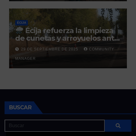
ÉCIJA
Écija refuerza la limpieza
de cunetas y arroyuelos ante
la llegada de las lluvias
29 DE SEPTIEMBRE DE 2025
COMMUNITY
otoñales
MANAGER
BUSCAR