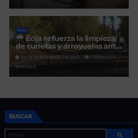
ÉCIJA
Écija refuerza la limpieza
de cunetas y arroyuelos ante
la llegada de las lluvias
29 DE SEPTIEMBRE DE 2025
COMMUNITY
otoñales
MANAGER
BUSCAR