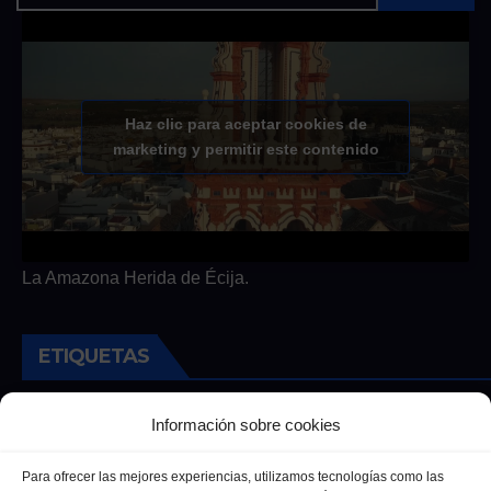
Haz clic para aceptar cookies de
marketing y permitir este contenido
La Amazona Herida de Écija.
ETIQUETAS
Andalucia
Andalucía
Cultura
Deportes
Ecija
Información sobre cookies
Entrevista
Entrevistas
Salud
Para ofrecer las mejores experiencias, utilizamos tecnologías como las