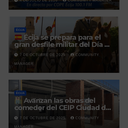
4 DE JULIO DE 2026
COMMUNITY MANAGER
tras no regresar a prisión
durante un permiso
penitenciario
ÉCIJA
Écija se prepara para el
gran desfile militar del Día de
la Hispanidad organizado por
7 DE OCTUBRE DE 2025
COMMUNITY
el Centro Militar de Cría
MANAGER
Caballar
ÉCIJA
Avanzan las obras del
comedor del CEIP Ciudad del
Sol: su finalización está
7 DE OCTUBRE DE 2025
COMMUNITY
prevista para finales de 2025
MANAGER