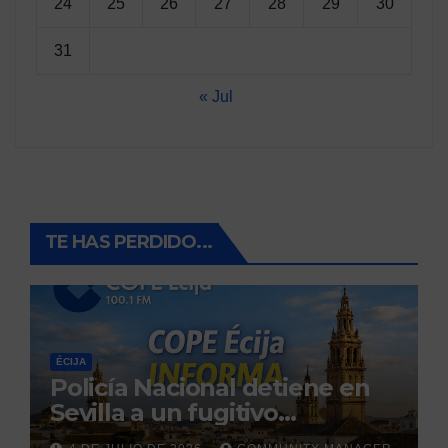
24
25
26
27
28
29
30
31
« Jul
TE HAS PERDIDO...
ÉCIJA
Policía Nacional detiene en
Sevilla a un fugitivo
reclamado por narcotráfico