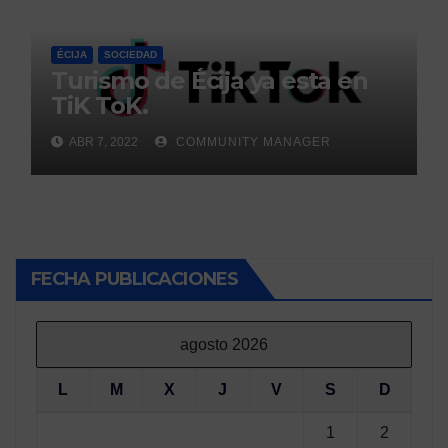
ÉCIJA
SOCIEDAD
Turismo de Écija ya esta en
TiK ToK.
ABR 7, 2022
COMMUNITY MANAGER
FECHA PUBLICACIONES
agosto 2026
L
M
X
J
V
S
D
1
2