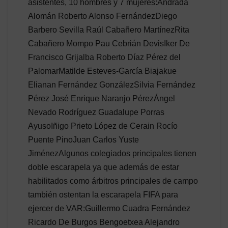
asistentes, 10 hombres y 7 mujeres:Andrada
Alomán Roberto Alonso FernándezDiego
Barbero Sevilla Raúl Cabañero MartínezRita
Cabañero Mompo Pau Cebrián DevisIker De
Francisco Grijalba Roberto Díaz Pérez del
PalomarMatilde Esteves-García Biajakue
Elianan Fernández GonzálezSilvia Fernández
Pérez José Enrique Naranjo PérezÁngel
Nevado Rodríguez Guadalupe Porras
AyusoIñigo Prieto López de Cerain Rocío
Puente PinoJuan Carlos Yuste
JiménezAlgunos colegiados principales tienen
doble escarapela ya que además de estar
habilitados como árbitros principales de campo
también ostentan la escarapela FIFA para
ejercer de VAR:Guillermo Cuadra Fernández
Ricardo De Burgos Bengoetxea Alejandro