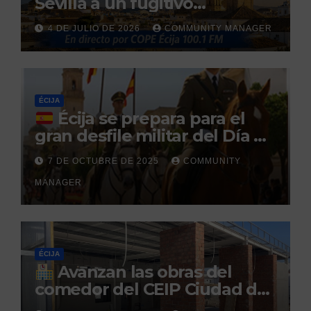
Sevilla a un fugitivo
reclamado por narcotráfico
4 DE JULIO DE 2026
COMMUNITY MANAGER
tras no regresar a prisión
durante un permiso
penitenciario
ÉCIJA
Écija se prepara para el
gran desfile militar del Día de
la Hispanidad organizado por
7 DE OCTUBRE DE 2025
COMMUNITY
el Centro Militar de Cría
MANAGER
Caballar
ÉCIJA
Avanzan las obras del
comedor del CEIP Ciudad del
Sol: su finalización está