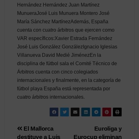
Hernández Hernández Juan Martínez
MunueraJosé Luis Munuera Montero José
María Sánchez MartínezAdemás, España
cuenta con cuatro árbitros que ejercen como
VAR específicos:Xavier Estrada Fernández
José Luis González GonzálezIgnacio Iglesias
Villanueva David Medié JiménezEn la
disciplina de fútbol sala el Comité Técnico de
Árbitros cuenta con cinco colegiados
internacionales y finalmente, en la categoría de
fútbol playa España está representada por
cuatro árbitros internacionales.
Navegación
El Mallorca
Euroliga y
destituye a Luis
Eurocup eliminan