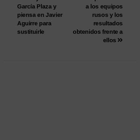
de
García Plaza y
a los equipos
entradas
piensa en Javier
rusos y los
Aguirre para
resultados
sustituirle
obtenidos frente a
ellos