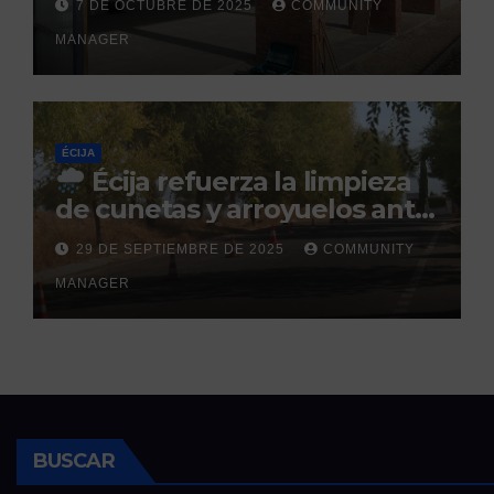
7 DE OCTUBRE DE 2025
COMMUNITY
prevista para finales de 2025
MANAGER
ÉCIJA
Écija refuerza la limpieza
de cunetas y arroyuelos ante
la llegada de las lluvias
29 DE SEPTIEMBRE DE 2025
COMMUNITY
otoñales
MANAGER
BUSCAR