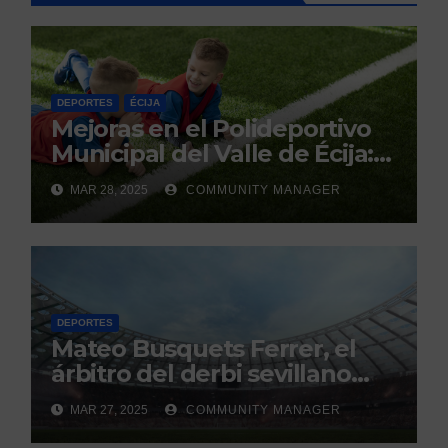
DEPORTES
ÉCIJA
Mejoras en el Polideportivo
Municipal del Valle de Écija:
Renovación y Mantenimiento
MAR 28, 2025
COMMUNITY MANAGER
Continuo.
DEPORTES
Mateo Busquets Ferrer, el
árbitro del derbi sevillano
con un historial que genera
MAR 27, 2025
COMMUNITY MANAGER
debate