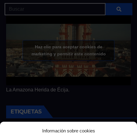
Haz clic para aceptar cookies de
marketing y permitir este contenido
La Amazona Herida de Écija.
ETIQUETAS
Andalucia
Andalucía
Cultura
Deportes
Ecija
Información sobre cookies