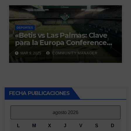
DEPORTES
«Betis vs Las Palmas: Clave
para la Europa Conference
League»
MAR 9, 2025
COMMUNITY MANAGER
FECHA PUBLICACIONES
agosto 2026
L
M
X
J
V
S
D