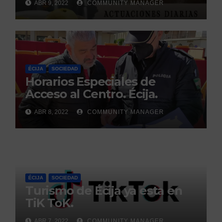
ABR 9, 2022
COMMUNITY MANAGER
ÉCIJA
SOCIEDAD
Horarios Especiales de
Acceso al Centro. Écija.
ABR 8, 2022
COMMUNITY MANAGER
ÉCIJA
SOCIEDAD
Turismo de Écija ya esta en
TiK ToK.
ABR 7, 2022
COMMUNITY MANAGER