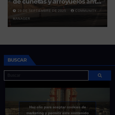
de cunetas y arroyuelos ante
la llegada de las lluvias
29 DE SEPTIEMBRE DE 2025
COMMUNITY
otoñales
MANAGER
BUSCAR
Haz clic para aceptar cookies de
marketing y permitir este contenido