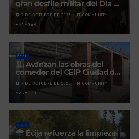
gran desfile militar del Día de
la Hispanidad organizado por
7 DE OCTUBRE DE 2025
COMMUNITY
el Centro Militar de Cría
MANAGER
Caballar
ÉCIJA
Avanzan las obras del
comedor del CEIP Ciudad del
Sol: su finalización está
7 DE OCTUBRE DE 2025
COMMUNITY
prevista para finales de 2025
MANAGER
ÉCIJA
Écija refuerza la limpieza