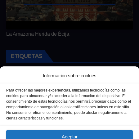
La Amazona Herida de Écija.
ETIQUETAS
Andalucia
Andalucía
Cultura
Deportes
Ecija
Información sobre cookies
Entrevista
Entrevistas
Salud
Para ofrecer las mejores experiencias, utilizamos tecnologías como las
cookies para almacenar y/o acceder a la información del dispositivo. El
consentimiento de estas tecnologías nos permitirá procesar datos como el
comportamiento de navegación o las identificaciones únicas en este sitio.
No consentir o retirar el consentimiento, puede afectar negativamente a
ciertas características y funciones.
Aceptar