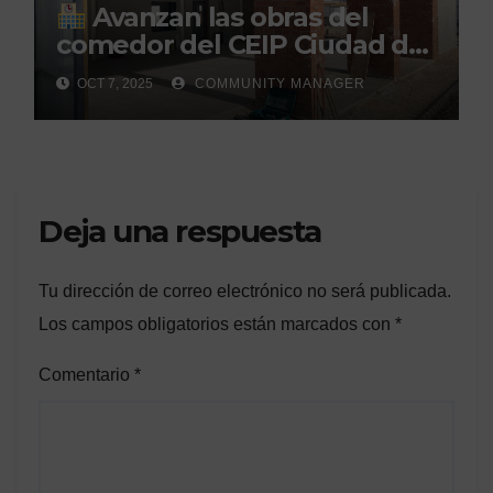
Avanzan las obras del
comedor del CEIP Ciudad del
Sol: su finalización está
OCT 7, 2025
COMMUNITY MANAGER
prevista para finales de 2025
Deja una respuesta
Tu dirección de correo electrónico no será publicada.
Los campos obligatorios están marcados con
*
Comentario
*