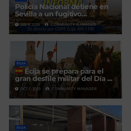
Policía Nacional detiene en
Sevilla a un fugitivo
reclamado por narcotráfico
JUL 4, 2026
COMMUNITY MANAGER
tras no regresar a prisión
durante un permiso
penitenciario
ÉCIJA
Écija se prepara para el
gran desfile militar del Día de
la Hispanidad organizado por
OCT 7, 2025
COMMUNITY MANAGER
el Centro Militar de Cría
Caballar
ÉCIJA