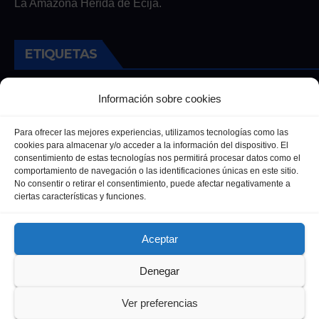
La Amazona Herida de Écija.
ETIQUETAS
Andalucia
Andalucía
Cultura
Deportes
Ecija
Información sobre cookies
Entrevista
Entrevistas
Salud
Para ofrecer las mejores experiencias, utilizamos tecnologías como las
cookies para almacenar y/o acceder a la información del dispositivo. El
consentimiento de estas tecnologías nos permitirá procesar datos como el
comportamiento de navegación o las identificaciones únicas en este sitio.
No consentir o retirar el consentimiento, puede afectar negativamente a
ciertas características y funciones.
Aceptar
Denegar
Funciona gracias a WordPress
|
Tema: Newsup de
Themeansar
Ver preferencias