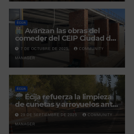
ÉCIJA
Avanzan las obras del
comedor del CEIP Ciudad del
Sol: su finalización está
7 DE OCTUBRE DE 2025
COMMUNITY
prevista para finales de 2025
MANAGER
ÉCIJA
Écija refuerza la limpieza
de cunetas y arroyuelos ante
la llegada de las lluvias
29 DE SEPTIEMBRE DE 2025
COMMUNITY
otoñales
MANAGER