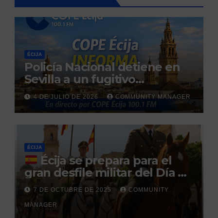
ÉCIJA
Policía Nacional detiene en
Sevilla a un fugitivo
reclamado por narcotráfico
4 DE JULIO DE 2026
COMMUNITY MANAGER
tras no regresar a prisión
durante un permiso
penitenciario
ÉCIJA
Écija se prepara para el
gran desfile militar del Día de
la Hispanidad organizado por
7 DE OCTUBRE DE 2025
COMMUNITY
el Centro Militar de Cría
MANAGER
Caballar