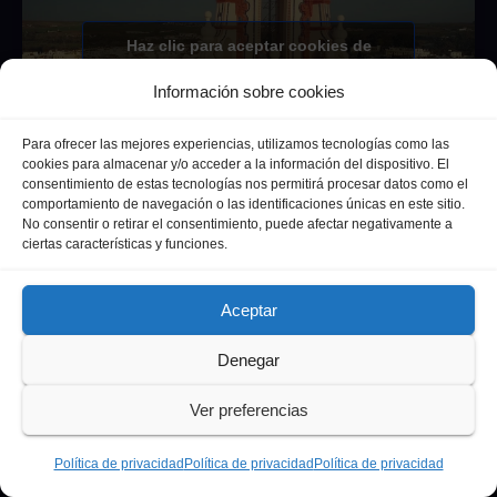
Haz clic para aceptar cookies de
marketing y permitir este contenido
Información sobre cookies
Para ofrecer las mejores experiencias, utilizamos tecnologías como las
cookies para almacenar y/o acceder a la información del dispositivo. El
consentimiento de estas tecnologías nos permitirá procesar datos como el
La Amazona Herida de Écija.
comportamiento de navegación o las identificaciones únicas en este sitio.
No consentir o retirar el consentimiento, puede afectar negativamente a
ciertas características y funciones.
ETIQUETAS
Aceptar
Andalucia
Andalucía
Cultura
Deportes
Ecija
Denegar
Entrevista
Entrevistas
Salud
Ver preferencias
Política de privacidad
Política de privacidad
Política de privacidad