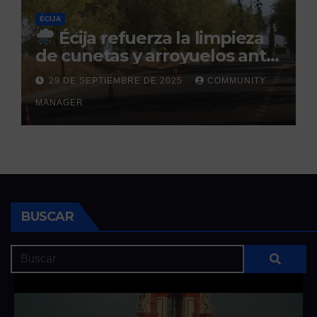
ÉCIJA
Écija refuerza la limpieza
de cunetas y arroyuelos ante
la llegada de las lluvias
29 DE SEPTIEMBRE DE 2025
COMMUNITY
otoñales
MANAGER
BUSCAR