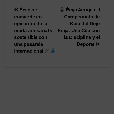
Navegación
Écija se
Écija Acoge el I
convierte en
Campeonato de
de
epicentro de la
Kata del Dojo
entradas
moda artesanal y
Écija: Una Cita con
sostenible con
la Disciplina y el
una pasarela
Deporte
internacional