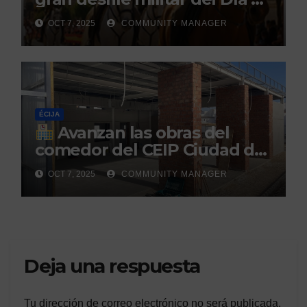
la Hispanidad organizado por
OCT 7, 2025
COMMUNITY MANAGER
el Centro Militar de Cría
Caballar
ÉCIJA
Avanzan las obras del
comedor del CEIP Ciudad del
Sol: su finalización está
OCT 7, 2025
COMMUNITY MANAGER
prevista para finales de 2025
Deja una respuesta
Tu dirección de correo electrónico no será publicada.