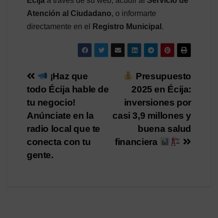
Écija
a través de su web, acudir al
Servicio de
Atención al Ciudadano
, o informarte
directamente en el
Registro Municipal
.
Navegación
¡Haz que
Presupuesto
todo Écija hable de
2025 en Écija:
de
tu negocio!
inversiones por
entradas
Anúnciate en la
casi 3,9 millones y
radio local que te
buena salud
conecta con tu
financiera
gente.