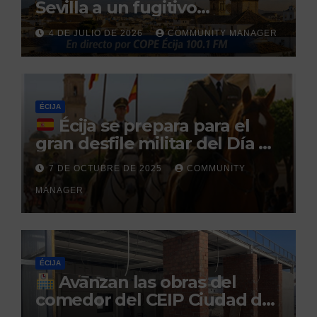
Sevilla a un fugitivo
reclamado por narcotráfico
4 DE JULIO DE 2026
COMMUNITY MANAGER
tras no regresar a prisión
durante un permiso
penitenciario
ÉCIJA
Écija se prepara para el
gran desfile militar del Día de
la Hispanidad organizado por
7 DE OCTUBRE DE 2025
COMMUNITY
el Centro Militar de Cría
MANAGER
Caballar
ÉCIJA
Avanzan las obras del
comedor del CEIP Ciudad del