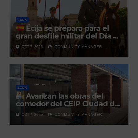
ÉCIJA
Écija se prepara para el
gran desfile militar del Día de
la Hispanidad organizado por
OCT 7, 2025
COMMUNITY MANAGER
el Centro Militar de Cría
Caballar
ÉCIJA
Avanzan las obras del
comedor del CEIP Ciudad del
Sol: su finalización está
OCT 7, 2025
COMMUNITY MANAGER
prevista para finales de 2025