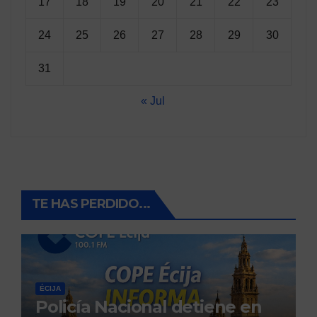
17
18
19
20
21
22
23
24
25
26
27
28
29
30
31
« Jul
TE HAS PERDIDO...
ÉCIJA
Policía Nacional detiene en