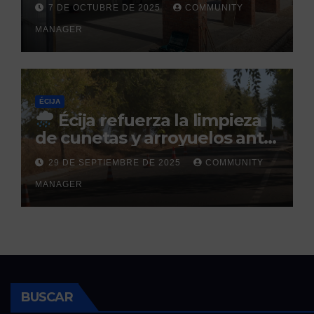
Sol: su finalización está
7 DE OCTUBRE DE 2025
COMMUNITY
prevista para finales de 2025
MANAGER
ÉCIJA
Écija refuerza la limpieza
de cunetas y arroyuelos ante
la llegada de las lluvias
29 DE SEPTIEMBRE DE 2025
COMMUNITY
otoñales
MANAGER
BUSCAR