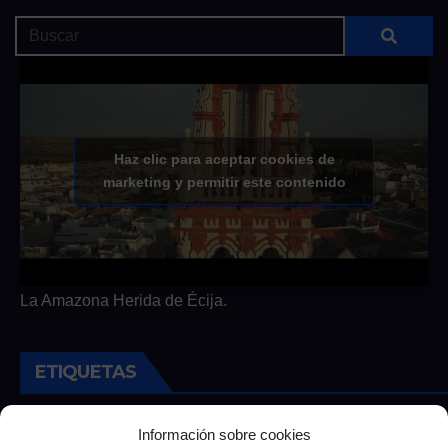
Haz clic para aceptar cookies de
marketing y permitir este contenido
La Amazona Herida de Écija.
ETIQUETAS
Andalucia
Andalucía
Cultura
Deportes
Ecija
Información sobre cookies