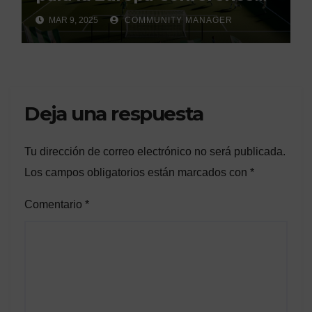
League»
MAR 9, 2025
COMMUNITY MANAGER
Deja una respuesta
Tu dirección de correo electrónico no será publicada.
Los campos obligatorios están marcados con
*
Comentario
*