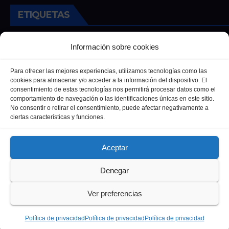
ETIQUETAS
Andalucia
Andalucía
Cultura
Deportes
Ecija
Información sobre cookies
Entrevista
Entrevistas
Salud
Para ofrecer las mejores experiencias, utilizamos tecnologías como las
cookies para almacenar y/o acceder a la información del dispositivo. El
consentimiento de estas tecnologías nos permitirá procesar datos como el
comportamiento de navegación o las identificaciones únicas en este sitio.
No consentir o retirar el consentimiento, puede afectar negativamente a
ciertas características y funciones.
Aceptar
Denegar
Funciona gracias a WordPress
|
Tema: Newsup de
Themeansar
Ver preferencias
Política de privacidad
Política de Cookies
Política de privacidad
Política de privacidad
Política de privacidad