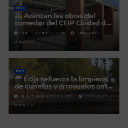
ÉCIJA
Avanzan las obras del
comedor del CEIP Ciudad del
Sol: su finalización está
7 DE OCTUBRE DE 2025
COMMUNITY
prevista para finales de 2025
MANAGER
ÉCIJA
Écija refuerza la limpieza
de cunetas y arroyuelos ante
la llegada de las lluvias
29 DE SEPTIEMBRE DE 2025
COMMUNITY
otoñales
MANAGER