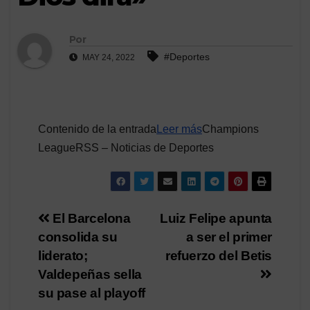
Por
#Deportes
MAY 24, 2022
Contenido de la entrada
Leer más
Champions
LeagueRSS – Noticias de Deportes
Navegación
El Barcelona
Luiz Felipe apunta
consolida su
a ser el primer
de
liderato;
refuerzo del Betis
entradas
Valdepeñas sella
su pase al playoff