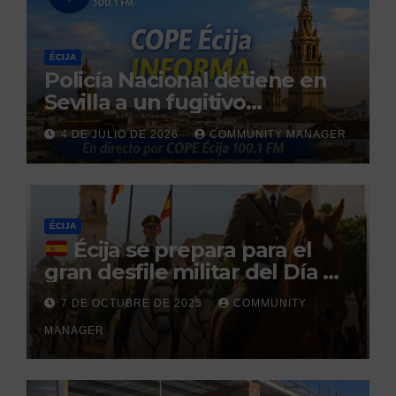
ÉCIJA
Policía Nacional detiene en
Sevilla a un fugitivo
reclamado por narcotráfico
4 DE JULIO DE 2026
COMMUNITY MANAGER
tras no regresar a prisión
durante un permiso
penitenciario
ÉCIJA
Écija se prepara para el
gran desfile militar del Día de
la Hispanidad organizado por
7 DE OCTUBRE DE 2025
COMMUNITY
el Centro Militar de Cría
MANAGER
Caballar