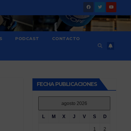
S
PODCAST
CONTACTO
FECHA PUBLICACIONES
agosto 2026
L
M
X
J
V
S
D
1
2