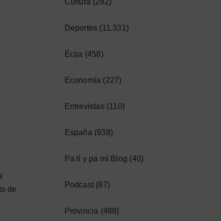
Cultura
(282)
Deportes
(11.331)
Écija
(458)
Economía
(227)
Entrevistas
(110)
España
(938)
Pa tí y pa mí Blog
(40)
a
Podcast
(87)
to de
Provincia
(488)