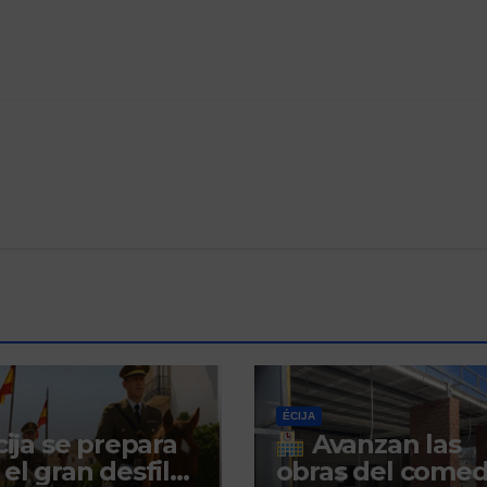
ÉCIJA
ija se prepara
Avanzan las
 el gran desfile
obras del come