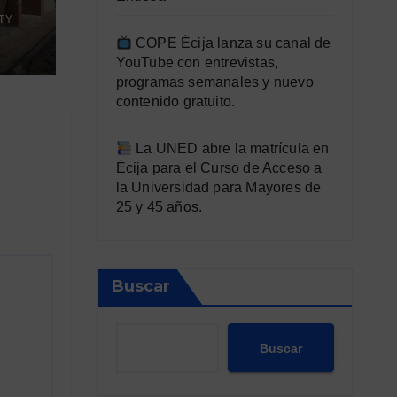
del
TY
ón
COPE Écija lanza su canal de
ra
YouTube con entrevistas,
programas semanales y nuevo
contenido gratuito.
La UNED abre la matrícula en
Écija para el Curso de Acceso a
la Universidad para Mayores de
25 y 45 años.
Buscar
Buscar