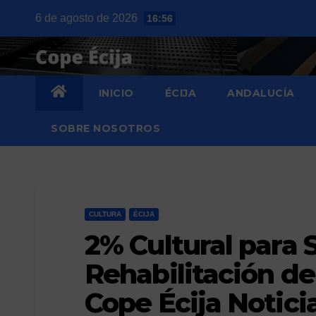
Saltar
6 de agosto de 2026
16:56
al
contenido
INICIO
ÉCIJA
ANDALUCÍA
SOBRE NOSOTROS
CULTURA
ÉCIJA
2% Cultural para 
Rehabilitación de
Cope Écija Noticia