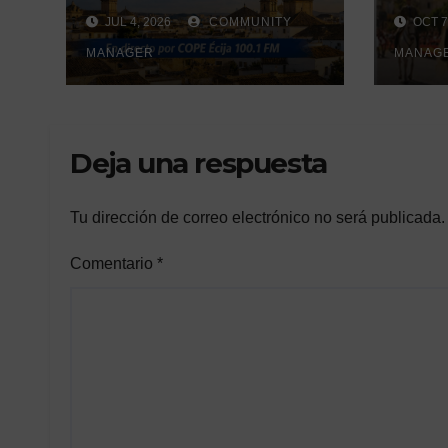
un fugitivo
milit
JUL 4, 2026
COMMUNITY
OCT 7
reclamado por
Hisp
narcotráfico tras no
MANAGER
MANAG
orga
regresar a prisión
Cent
durante un permiso
Cría
penitenciario
Deja una respuesta
Tu dirección de correo electrónico no será publicada.
Comentario
*