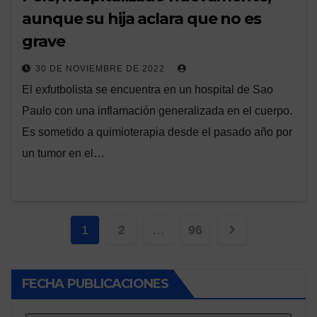
aunque su hija aclara que no es
grave
30 DE NOVIEMBRE DE 2022
El exfutbolista se encuentra en un hospital de Sao
Paulo con una inflamación generalizada en el cuerpo.
Es sometido a quimioterapia desde el pasado año por
un tumor en el…
Paginación
1
2
…
96
de
entradas
FECHA PUBLICACIONES