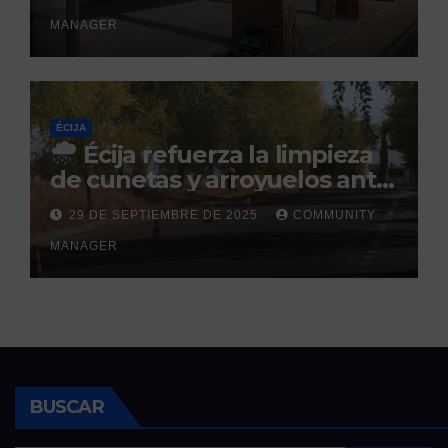
prevista para finales de 2025
MANAGER
ÉCIJA
Écija refuerza la limpieza
de cunetas y arroyuelos ante
la llegada de las lluvias
29 DE SEPTIEMBRE DE 2025
COMMUNITY
otoñales
MANAGER
BUSCAR