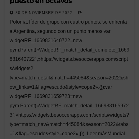
puesto en octavos
30 DE NOVIEMBRE DE 2022
Polonia, líder de grupo con cuatro puntos, se enfrenta
a Argentina, segundo con un punto menos.var
widgetRF_1669831640722=new
pym.Parent(«WidgetRF_match_detail_complete_1669
831640722″,»https://widgets.besoccerapps.com/script
s/widgets?
type=match_detail&match=445084&season=2022&sh
ow_links=1&flag=escudo&style=cope2»,{});var
widgetRF_1669831659723=new
pym.Parent(«WidgetRF_match_detail_166983165972
3″,»https://widgets.besoccerapps.com/scripts/widgets?
type=match_nav&match=445084&season=2022&tabs
=1&flag=escudo&style=cope2»,{}); Leer másMundial