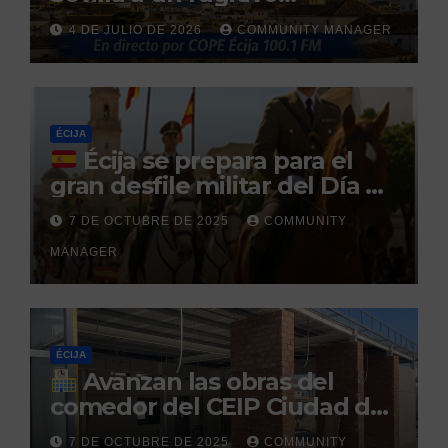
reclamado por narcotráfico
4 DE JULIO DE 2026
COMMUNITY MANAGER
tras no regresar a prisión
durante un permiso
penitenciario
ÉCIJA
Écija se prepara para el
gran desfile militar del Día de
la Hispanidad organizado por
7 DE OCTUBRE DE 2025
COMMUNITY
el Centro Militar de Cría
MANAGER
Caballar
ÉCIJA
Avanzan las obras del
comedor del CEIP Ciudad del
Sol: su finalización está
7 DE OCTUBRE DE 2025
COMMUNITY