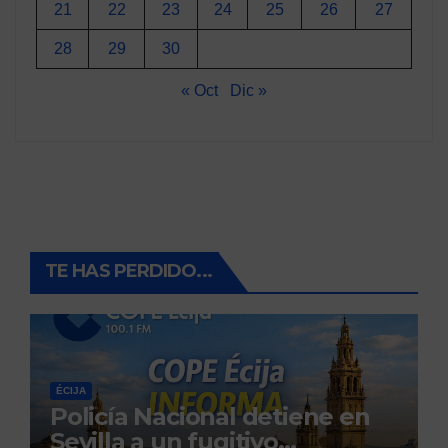
21
22
23
24
25
26
27
28
29
30
« Oct
Dic »
TE HAS PERDIDO...
ÉCIJA
Policía Nacional detiene en
Sevilla a un fugitivo