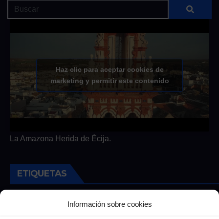
Haz clic para aceptar cookies de
marketing y permitir este contenido
La Amazona Herida de Écija.
ETIQUETAS
Andalucia
Andalucía
Cultura
Deportes
Ecija
Información sobre cookies
Entrevista
Entrevistas
Salud