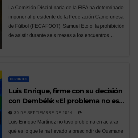
La Comisión Disciplinaria de la FIFA ha determinado
imponer al presidente de la Federación Camerunesa
de Fútbol (FECAFOOT), Samuel Eto’o, la prohibición
de asistir durante seis meses a los encuentros…
DEPORTES
Luis Enrique, firme con su decisión
con Dembélé: «El problema no es
entre él y yo; es entre él y sus
30 DE SEPTIEMBRE DE 2024
obligaciones»
Luis Enrique Martínez no tuvo problema en aclarar
qué es lo que le ha llevado a prescindir de Ousmane