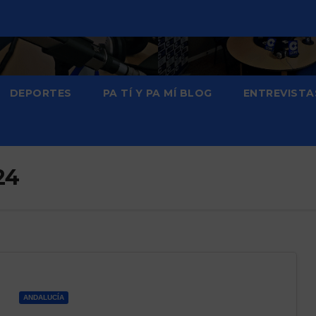
DEPORTES
PA TÍ Y PA MÍ BLOG
ENTREVISTA
24
ANDALUCÍA