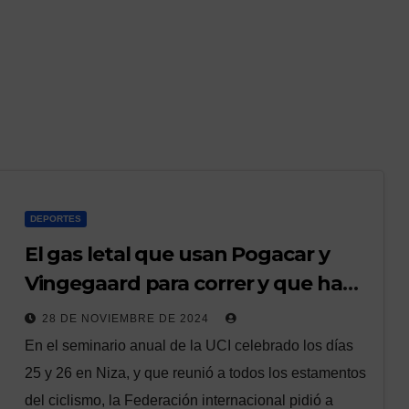
DEPORTES
El gas letal que usan Pogacar y
Vingegaard para correr y que ha
abierto un gran debate en el
28 DE NOVIEMBRE DE 2024
ciclismo
En el seminario anual de la UCI celebrado los días
25 y 26 en Niza, y que reunió a todos los estamentos
del ciclismo, la Federación internacional pidió a