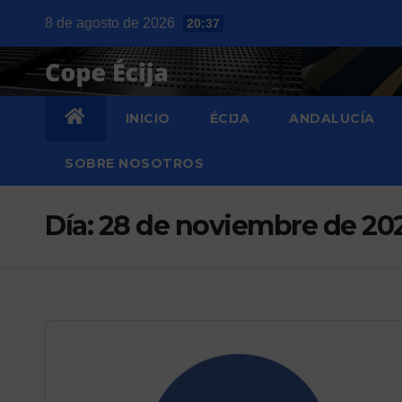
Saltar
8 de agosto de 2026
20:37
al
contenido
INICIO
ÉCIJA
ANDALUCÍA
SOBRE NOSOTROS
Día:
28 de noviembre de 20