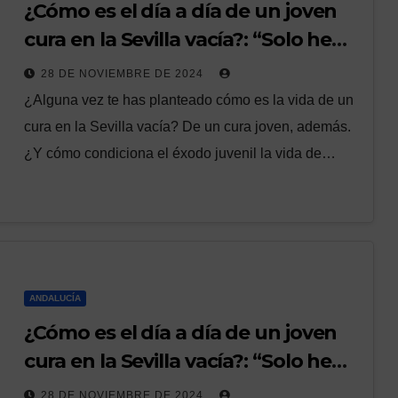
¿Cómo es el día a día de un joven
cura en la Sevilla vacía?: “Solo he
casado a dos personas este año”
28 DE NOVIEMBRE DE 2024
¿Alguna vez te has planteado cómo es la vida de un
cura en la Sevilla vacía? De un cura joven, además.
¿Y cómo condiciona el éxodo juvenil la vida de…
ANDALUCÍA
¿Cómo es el día a día de un joven
cura en la Sevilla vacía?: “Solo he
casado a dos personas este año en
28 DE NOVIEMBRE DE 2024