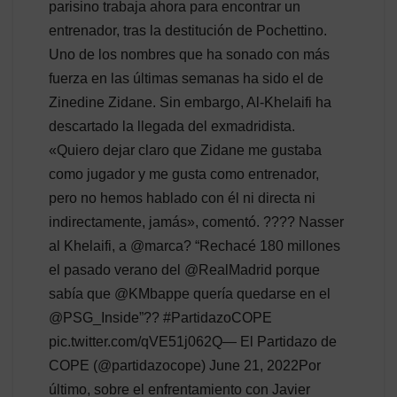
parisino trabaja ahora para encontrar un
entrenador, tras la destitución de Pochettino.
Uno de los nombres que ha sonado con más
fuerza en las últimas semanas ha sido el de
Zinedine Zidane. Sin embargo, Al-Khelaifi ha
descartado la llegada del exmadridista.
«Quiero dejar claro que Zidane me gustaba
como jugador y me gusta como entrenador,
pero no hemos hablado con él ni directa ni
indirectamente, jamás», comentó. ???? Nasser
al Khelaifi, a @marca? “Rechacé 180 millones
el pasado verano del @RealMadrid porque
sabía que @KMbappe quería quedarse en el
@PSG_Inside”?? #PartidazoCOPE
pic.twitter.com/qVE51j062Q— El Partidazo de
COPE (@partidazocope) June 21, 2022Por
último, sobre el enfrentamiento con Javier