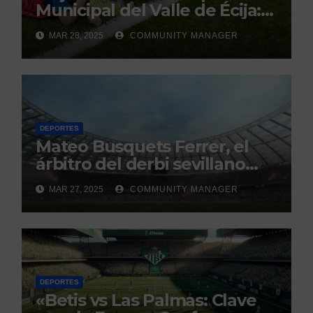
Municipal del Valle de Écija:
Renovación y Mantenimiento
MAR 28, 2025
COMMUNITY MANAGER
Continuo.
DEPORTES
Mateo Busquets Ferrer, el
árbitro del derbi sevillano
con un historial que genera
MAR 27, 2025
COMMUNITY MANAGER
debate
DEPORTES
«Betis vs Las Palmas: Clave