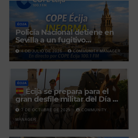
ÉCIJA
Policía Nacional detiene en
Sevilla a un fugitivo
reclamado por narcotráfico
4 DE JULIO DE 2026
COMMUNITY MANAGER
tras no regresar a prisión
durante un permiso
penitenciario
ÉCIJA
Écija se prepara para el
gran desfile militar del Día de
la Hispanidad organizado por
7 DE OCTUBRE DE 2025
COMMUNITY
el Centro Militar de Cría
MANAGER
Caballar