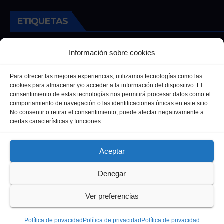
ETIQUETAS
Andalucia
Andalucía
Cultura
Deportes
Ecija
Información sobre cookies
Entrevista
Entrevistas
Salud
Para ofrecer las mejores experiencias, utilizamos tecnologías como las
cookies para almacenar y/o acceder a la información del dispositivo. El
consentimiento de estas tecnologías nos permitirá procesar datos como el
comportamiento de navegación o las identificaciones únicas en este sitio.
No consentir o retirar el consentimiento, puede afectar negativamente a
ciertas características y funciones.
Aceptar
Denegar
Funciona gracias a WordPress
|
Tema: Newsup de
Themeansar
Ver preferencias
Política de privacidad
Política de Cookies
Política de privacidad
Política de privacidad
Política de privacidad