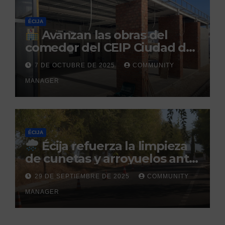
ÉCIJA
Avanzan las obras del
comedor del CEIP Ciudad del
Sol: su finalización está
7 DE OCTUBRE DE 2025
COMMUNITY
prevista para finales de 2025
MANAGER
ÉCIJA
Écija refuerza la limpieza
de cunetas y arroyuelos ante
la llegada de las lluvias
29 DE SEPTIEMBRE DE 2025
COMMUNITY
otoñales
MANAGER