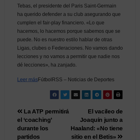
Tebas, el presidente del Paris Saint-Germain
ha querido defender a su club asegurando que
cumplen el fair-play financiero. «Lo que
hacemos, lo hacemos porque sabemos que se
puede. No es nuestro estilo hablar de otras
Ligas, clubes o Federaciones. No vamos dando
lecciones y no vamos a permitir que nadie nos
dé lecciones», ha zanjado.
Leer más
FútbolRSS – Noticias de Deportes
Navegación
La ATP permitirá
El vacileo de
el ‘coaching’
Joaquín junto a
de
durante los
Haaland: «No tiene
entradas
partidos
sitio en el Betis»