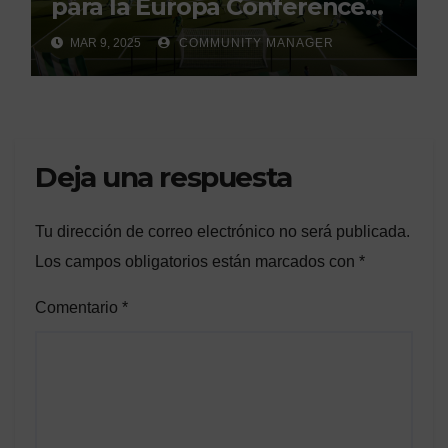
para la Europa Conference
League»
MAR 9, 2025
COMMUNITY MANAGER
Deja una respuesta
Tu dirección de correo electrónico no será publicada.
Los campos obligatorios están marcados con
*
Comentario
*