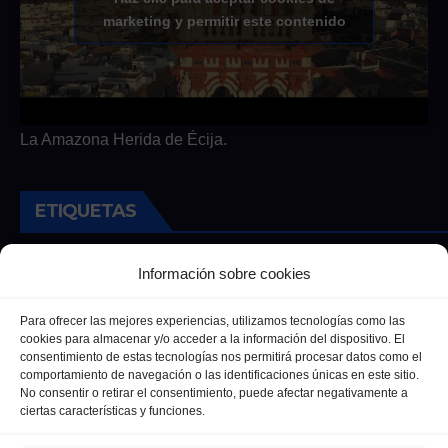
marketing y permitir este contenido
La Amazona Herida de Écija.
ETIQUETAS
Andalucia
Andalucía
Cultura
Deportes
Ecija
Información sobre cookies
Entrevista
Entrevistas
Salud
Para ofrecer las mejores experiencias, utilizamos tecnologías como las
cookies para almacenar y/o acceder a la información del dispositivo. El
consentimiento de estas tecnologías nos permitirá procesar datos como el
comportamiento de navegación o las identificaciones únicas en este sitio.
No consentir o retirar el consentimiento, puede afectar negativamente a
ciertas características y funciones.