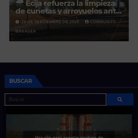
Écija refuerza la limpieza
de cunetas y arroyuelos ante
la llegada de las lluvias
29 DE SEPTIEMBRE DE 2025
COMMUNITY
otoñales
MANAGER
BUSCAR
Haz clic para aceptar cookies de