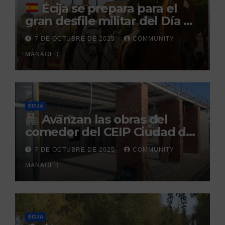
Écija se prepara para el
gran desfile militar del Día de
la Hispanidad organizado por
7 DE OCTUBRE DE 2025
COMMUNITY
el Centro Militar de Cría
MANAGER
Caballar
ÉCIJA
Avanzan las obras del
comedor del CEIP Ciudad del
Sol: su finalización está
7 DE OCTUBRE DE 2025
COMMUNITY
prevista para finales de 2025
MANAGER
ÉCIJA