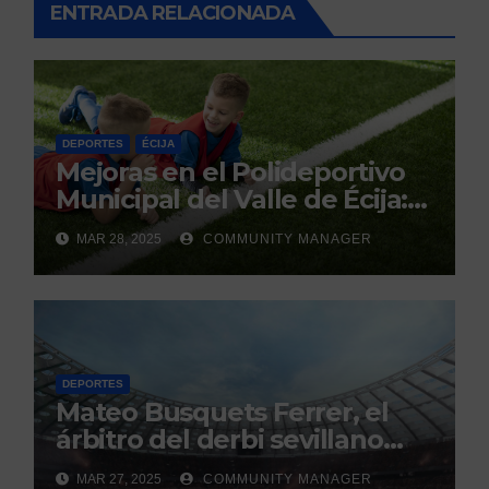
ENTRADA RELACIONADA
DEPORTES
ÉCIJA
Mejoras en el Polideportivo
Municipal del Valle de Écija:
Renovación y Mantenimiento
MAR 28, 2025
COMMUNITY MANAGER
Continuo.
DEPORTES
Mateo Busquets Ferrer, el
árbitro del derbi sevillano
con un historial que genera
MAR 27, 2025
COMMUNITY MANAGER