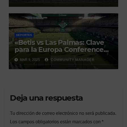
debate
DEPORTES
«Betis vs Las Palmas: Clave
para la Europa Conference
League»
MAR 9, 2025
COMMUNITY MANAGER
Deja una respuesta
Tu dirección de correo electrónico no será publicada.
Los campos obligatorios están marcados con
*