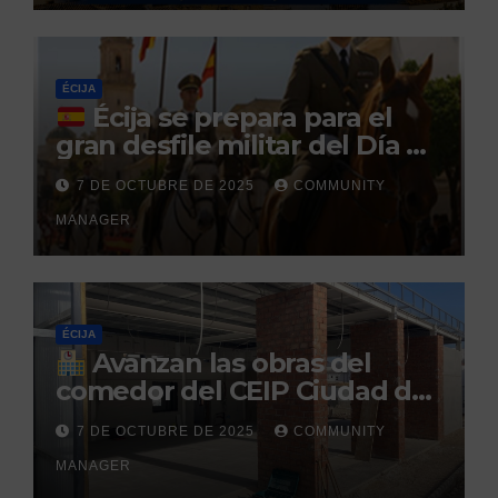
durante un permiso
penitenciario
ÉCIJA
Écija se prepara para el
gran desfile militar del Día de
la Hispanidad organizado por
7 DE OCTUBRE DE 2025
COMMUNITY
el Centro Militar de Cría
MANAGER
Caballar
ÉCIJA
Avanzan las obras del
comedor del CEIP Ciudad del
Sol: su finalización está
7 DE OCTUBRE DE 2025
COMMUNITY
prevista para finales de 2025
MANAGER