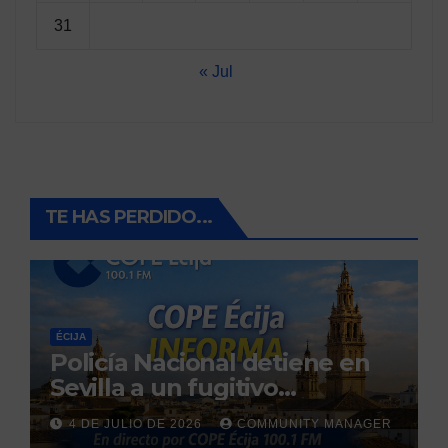
31
« Jul
TE HAS PERDIDO...
ÉCIJA
Policía Nacional detiene en
Sevilla a un fugitivo
reclamado por narcotráfico
4 DE JULIO DE 2026
COMMUNITY MANAGER
tras no regresar a prisión