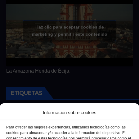
Haz clic para aceptar cookies de
marketing y permitir este contenido
La Amazona Herida de Écija.
ETIQUETAS
Andalucia
Andalucía
Cultura
Deportes
Ecija
Información sobre cookies
Entrevista
Entrevistas
Salud
Para ofrecer las mejores experiencias, utilizamos tecnologías como las
cookies para almacenar y/o acceder a la información del dispositivo. El
consentimiento de estas tecnologías nos permitirá procesar datos como el