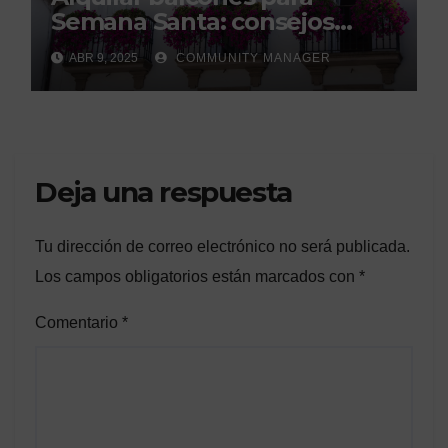
Semana Santa: consejos
legales de la Asociación
ABR 9, 2025
COMMUNITY MANAGER
Española de Consumidores.
Deja una respuesta
Tu dirección de correo electrónico no será publicada.
Los campos obligatorios están marcados con
*
Comentario
*