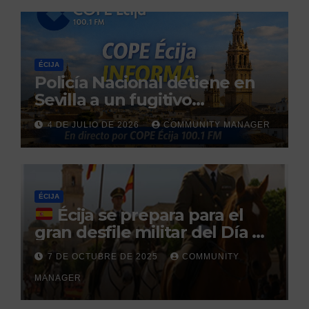
ÉCIJA
Policía Nacional detiene en
Sevilla a un fugitivo
reclamado por narcotráfico
4 DE JULIO DE 2026
COMMUNITY MANAGER
tras no regresar a prisión
durante un permiso
penitenciario
ÉCIJA
Écija se prepara para el
gran desfile militar del Día de
la Hispanidad organizado por
7 DE OCTUBRE DE 2025
COMMUNITY
el Centro Militar de Cría
MANAGER
Caballar