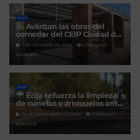
ÉCIJA
Avanzan las obras del
comedor del CEIP Ciudad del
Sol: su finalización está
7 DE OCTUBRE DE 2025
COMMUNITY
prevista para finales de 2025
MANAGER
ÉCIJA
Écija refuerza la limpieza
de cunetas y arroyuelos ante
la llegada de las lluvias
29 DE SEPTIEMBRE DE 2025
COMMUNITY
otoñales
MANAGER