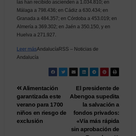
las han recibido ascienden a 1.034.810; en
Málaga a 798.436; en Cádiz a 630.434; en
Granada a 484.357; en Córdoba a 453.019; en
Almería a 369.302; en Jaén a 350.150, y en
Huelva a 271.927.
Leer más
AndalucíaRSS – Noticias de
Andalucía
Navegación
Alimentación
El presidente de
garantizada este
Abengoa supedita
de
verano para 1700
la salvación a
entradas
niños en riesgo de
fondos privados:
exclusión
«Vía más rápida
sin aprobación de