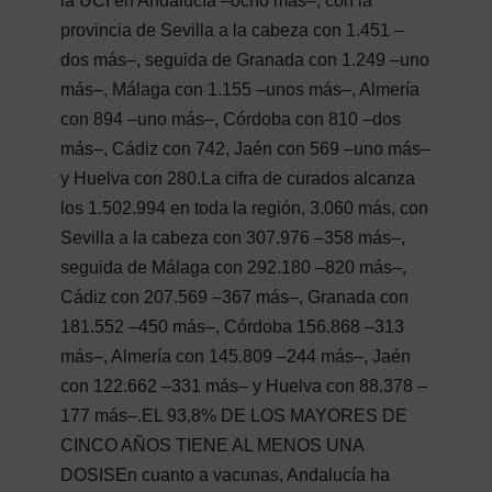
la UCI en Andalucía –ocho más–, con la
provincia de Sevilla a la cabeza con 1.451 –
dos más–, seguida de Granada con 1.249 –uno
más–, Málaga con 1.155 –unos más–, Almería
con 894 –uno más–, Córdoba con 810 –dos
más–, Cádiz con 742, Jaén con 569 –uno más–
y Huelva con 280.La cifra de curados alcanza
los 1.502.994 en toda la región, 3.060 más, con
Sevilla a la cabeza con 307.976 –358 más–,
seguida de Málaga con 292.180 –820 más–,
Cádiz con 207.569 –367 más–, Granada con
181.552 –450 más–, Córdoba 156.868 –313
más–, Almería con 145.809 –244 más–, Jaén
con 122.662 –331 más– y Huelva con 88.378 –
177 más–.EL 93,8% DE LOS MAYORES DE
CINCO AÑOS TIENE AL MENOS UNA
DOSISEn cuanto a vacunas, Andalucía ha