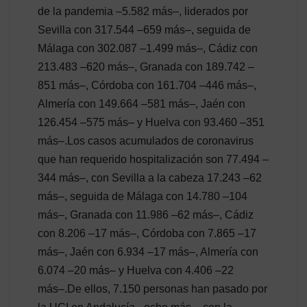
de la pandemia –5.582 más–, liderados por
Sevilla con 317.544 –659 más–, seguida de
Málaga con 302.087 –1.499 más–, Cádiz con
213.483 –620 más–, Granada con 189.742 –
851 más–, Córdoba con 161.704 –446 más–,
Almería con 149.664 –581 más–, Jaén con
126.454 –575 más– y Huelva con 93.460 –351
más–.Los casos acumulados de coronavirus
que han requerido hospitalización son 77.494 –
344 más–, con Sevilla a la cabeza 17.243 –62
más–, seguida de Málaga con 14.780 –104
más–, Granada con 11.986 –62 más–, Cádiz
con 8.206 –17 más–, Córdoba con 7.865 –17
más–, Jaén con 6.934 –17 más–, Almería con
6.074 –20 más– y Huelva con 4.406 –22
más–.De ellos, 7.150 personas han pasado por