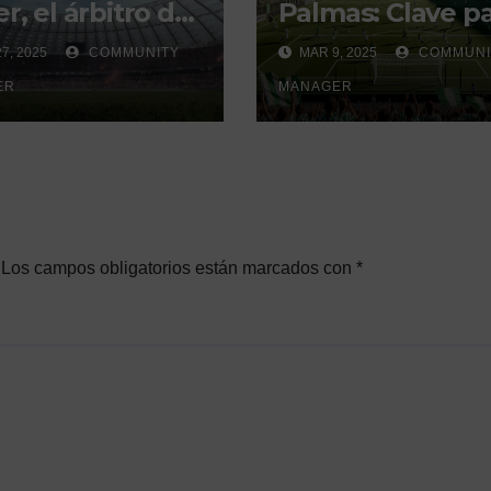
r, el árbitro del
Palmas: Clave p
i sevillano con
la Europa
7, 2025
COMMUNITY
MAR 9, 2025
COMMUNI
istorial que
Conference
ra debate
ER
League»
MANAGER
Los campos obligatorios están marcados con
*