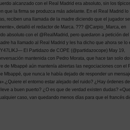
erdo alcanzado con el Real Madrid era absoluto, sin los típico
n que la firma se produzca más adelante. En el Real Madrid lo
s, reciben una llamada de la madre diciendo que el jugador se
lmente», detalló el redactor de Marca. ??? @Carpio_Marca, en
 absoluto con el @RealMadrid, pero quedaron a petición del
dre ha llamado al Real Madrid y les ha dicho que ahora se lo 
fY47LIKJ— El Partidazo de COPE (@partidazocope) May 19,
onversación mantenida con Pedro Morata, que hace tan solo do
re de Mbappé aún mantenía abiertas las negociaciones con el
 de Mbappé, que nunca le había dejado de responder un mensaj
da».¿Quiere el entorno estar alejado del ruido? ¿Hay órdenes d
 lleve a buen puerto? ¿O es que de verdad existen dudas? «Qu
alquier caso, van quedando menos días para que el francés di