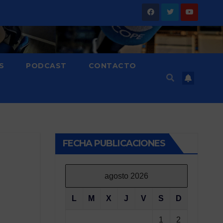
S
PODCAST
CONTACTO
FECHA PUBLICACIONES
agosto 2026
L
M
X
J
V
S
D
1
2