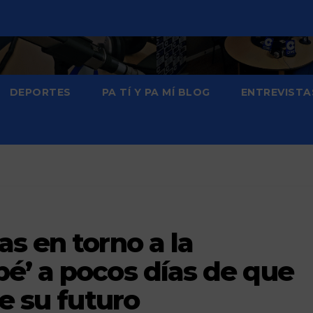
DEPORTES
PA TÍ Y PA MÍ BLOG
ENTREVISTA
s en torno a la
é’ a pocos días de que
e su futuro