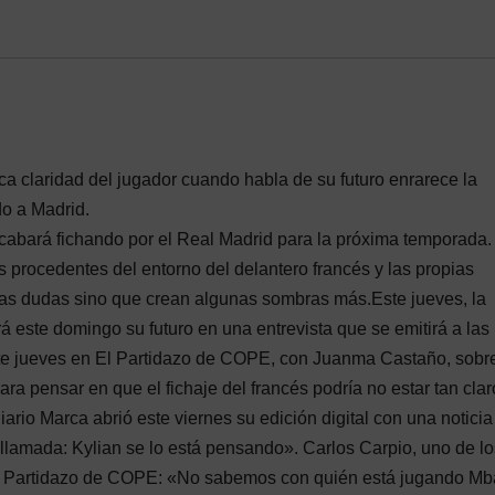
oca claridad del jugador cuando habla de su futuro enrarece la
do a Madrid.
cabará fichando por el Real Madrid para la próxima temporada.
 procedentes del entorno del delantero francés y las propias
las dudas sino que crean algunas sombras más.Este jueves, la
este domingo su futuro en una entrevista que se emitirá a las
e jueves en El Partidazo de COPE, con Juanma Castaño, sobre
ra pensar en que el fichaje del francés podría no estar tan clar
rio Marca abrió este viernes su edición digital con una noticia
ta llamada: Kylian se lo está pensando». Carlos Carpio, uno de l
 El Partidazo de COPE: «No sabemos con quién está jugando M