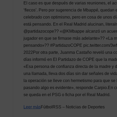
El caso es que después de varias reuniones, el acu
‘flecos’. Pero por sugerencia de Mbappé, quedan e
celebrado con optimismo, pero en cosa de unos día
está pensando. En el Real Madrid alucinan, litera
@partidazocope?? «@KMbappe alcanzó un acuerdo
jugador en que se firmase más adelante»?? «La ma
pensando»?? #PartidazoCOPE pic.twitter.com/3w
2022Por otra parte, Juanma Castaño reveló una c
días informó en El Partidazo de COPE que la mad
«Esa persona de confianza directa de la madre y
una llamada, lleva dos días sin dar señales de vi
la operación se lleve con hermetismo para que se
pasando algo es evidente», responde Carpio.En cu
se queda en el PSG o ficha por el Real Madrid.
Leer más
FútbolRSS – Noticias de Deportes