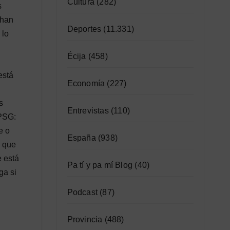
Cultura
(282)
s
 han
Deportes
(11.331)
 lo
Écija
(458)
está
Economía
(227)
s
Entrevistas
(110)
 PSG:
e o
España
(938)
e que
e está
Pa tí y pa mí Blog
(40)
ga si
Podcast
(87)
Provincia
(488)