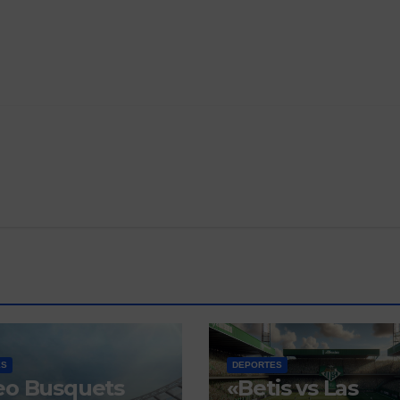
ES
DEPORTES
eo Busquets
«Betis vs Las