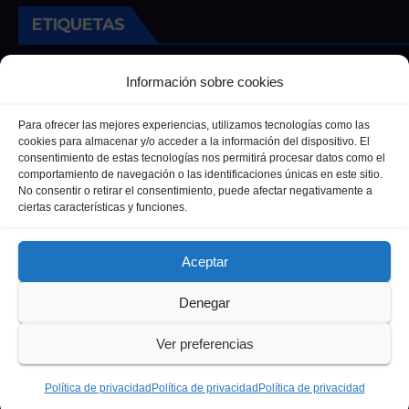
ETIQUETAS
Andalucia
Andalucía
Cultura
Deportes
Ecija
Información sobre cookies
Entrevista
Entrevistas
Salud
Para ofrecer las mejores experiencias, utilizamos tecnologías como las
cookies para almacenar y/o acceder a la información del dispositivo. El
consentimiento de estas tecnologías nos permitirá procesar datos como el
comportamiento de navegación o las identificaciones únicas en este sitio.
No consentir o retirar el consentimiento, puede afectar negativamente a
ciertas características y funciones.
Aceptar
Denegar
Funciona gracias a WordPress
|
Tema: Newsup de
Themeansar
Ver preferencias
Política de privacidad
Política de Cookies
Política de privacidad
Política de privacidad
Política de privacidad