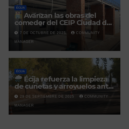
ÉCIJA
Avanzan las obras del
comedor del CEIP Ciudad del
Sol: su finalización está
7 DE OCTUBRE DE 2025
COMMUNITY
prevista para finales de 2025
MANAGER
ÉCIJA
Écija refuerza la limpieza
de cunetas y arroyuelos ante
la llegada de las lluvias
29 DE SEPTIEMBRE DE 2025
COMMUNITY
otoñales
MANAGER