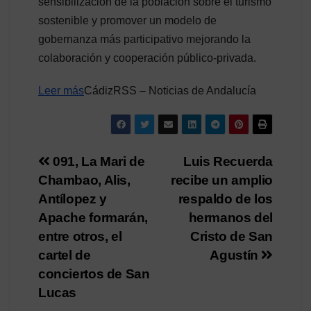
sensibilización de la población sobre el turismo
sostenible y promover un modelo de
gobernanza más participativo mejorando la
colaboración y cooperación público-privada.
Leer más
CádizRSS – Noticias de Andalucía
Navegación
091, La Mari de
Luis Recuerda
Chambao, Alis,
recibe un amplio
de
Antílopez y
respaldo de los
entradas
Apache formarán,
hermanos del
entre otros, el
Cristo de San
cartel de
Agustín
conciertos de San
Lucas