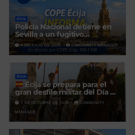
ÉCIJA
Policía Nacional detiene en
Sevilla a un fugitivo
reclamado por narcotráfico
4 DE JULIO DE 2026
COMMUNITY MANAGER
tras no regresar a prisión
durante un permiso
penitenciario
ÉCIJA
Écija se prepara para el
gran desfile militar del Día de
la Hispanidad organizado por
7 DE OCTUBRE DE 2025
COMMUNITY
el Centro Militar de Cría
MANAGER
Caballar