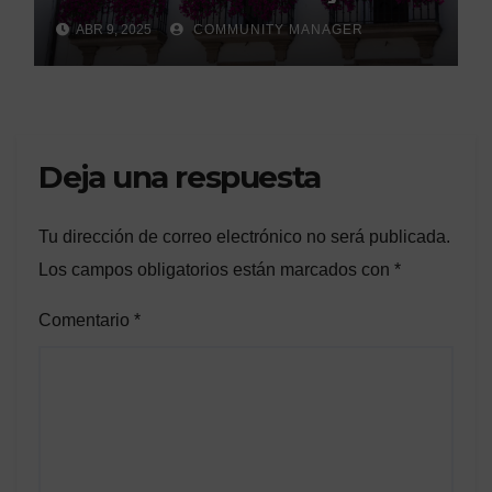
legales de la Asociación
ABR 9, 2025
COMMUNITY MANAGER
Española de Consumidores.
Deja una respuesta
Tu dirección de correo electrónico no será publicada.
Los campos obligatorios están marcados con
*
Comentario
*