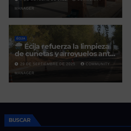
prevista para finales de 2025
MANAGER
ÉCIJA
Écija refuerza la limpieza
de cunetas y arroyuelos ante
la llegada de las lluvias
29 DE SEPTIEMBRE DE 2025
COMMUNITY
otoñales
MANAGER
BUSCAR