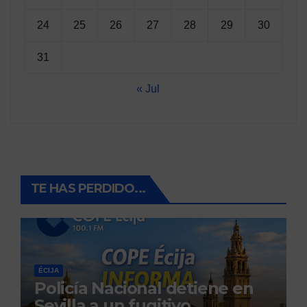
24
25
26
27
28
29
30
31
« Jul
TE HAS PERDIDO...
ÉCIJA
Policía Nacional detiene en
Sevilla a un fugitivo