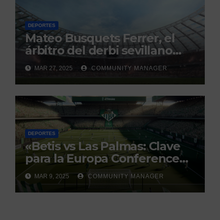
DEPORTES
Mateo Busquets Ferrer, el
árbitro del derbi sevillano
con un historial que genera
MAR 27, 2025
COMMUNITY MANAGER
debate
DEPORTES
«Betis vs Las Palmas: Clave
para la Europa Conference
League»
MAR 9, 2025
COMMUNITY MANAGER