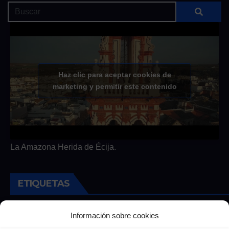
Haz clic para aceptar cookies de
marketing y permitir este contenido
La Amazona Herida de Écija.
ETIQUETAS
Andalucia
Andalucía
Cultura
Deportes
Ecija
Información sobre cookies