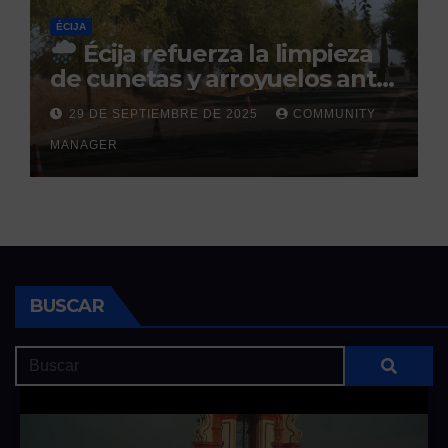
ÉCIJA
Écija refuerza la limpieza
de cunetas y arroyuelos ante
la llegada de las lluvias
29 DE SEPTIEMBRE DE 2025
COMMUNITY
otoñales
MANAGER
BUSCAR