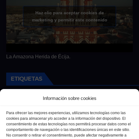
Haz clic para aceptar cookies de
marketing y permitir este contenido
La Amazona Herida de Écija.
ETIQUETAS
Andalucia
Andalucía
Cultura
Deportes
Ecija
Información sobre cookies
Entrevista
Entrevistas
Salud
Para ofrecer las mejores experiencias, utilizamos tecnologías como las
cookies para almacenar y/o acceder a la información del dispositivo. El
consentimiento de estas tecnologías nos permitirá procesar datos como el
comportamiento de navegación o las identificaciones únicas en este sitio.
No consentir o retirar el consentimiento, puede afectar negativamente a