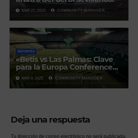
con un historial que genera
MAR 27, 2025
COMMUNITY MANAGER
debate
DEPORTES
«Betis vs Las Palmas: Clave
para la Europa Conference
League»
MAR 9, 2025
COMMUNITY MANAGER
Deja una respuesta
Tu dirección de correo electrónico no será publicada.