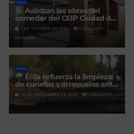
ÉCIJA
Avanzan las obras del
comedor del CEIP Ciudad del
Sol: su finalización está
7 DE OCTUBRE DE 2025
COMMUNITY
prevista para finales de 2025
MANAGER
ÉCIJA
Écija refuerza la limpieza
de cunetas y arroyuelos ante
la llegada de las lluvias
29 DE SEPTIEMBRE DE 2025
COMMUNITY
otoñales
MANAGER