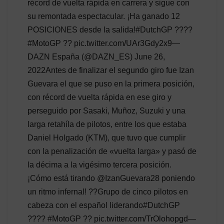
récord de vuelta rápida en carrera y sigue con
su remontada espectacular. ¡Ha ganado 12
POSICIONES desde la salida!#DutchGP ????
#MotoGP ?? pic.twitter.com/UAr3Gdy2x9—
DAZN España (@DAZN_ES) June 26,
2022Antes de finalizar el segundo giro fue Izan
Guevara el que se puso en la primera posición,
con récord de vuelta rápida en ese giro y
perseguido por Sasaki, Muñoz, Suzuki y una
larga retahíla de pilotos, entre los que estaba
Daniel Holgado (KTM), que tuvo que cumplir
con la penalización de «vuelta larga» y pasó de
la décima a la vigésimo tercera posición.
¡Cómo está tirando @IzanGuevara28 poniendo
un ritmo infernal! ??Grupo de cinco pilotos en
cabeza con el español liderando#DutchGP
???? #MotoGP ?? pic.twitter.com/TrOlohopgd—