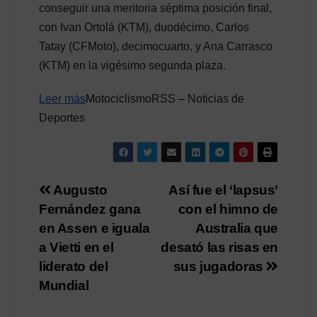
conseguir una meritoria séptima posición final,
con Ivan Ortolá (KTM), duodécimo, Carlos
Tatay (CFMoto), decimocuarto, y Ana Carrasco
(KTM) en la vigésimo segunda plaza.
Leer más
MotociclismoRSS – Noticias de
Deportes
Navegación
Augusto
Así fue el ‘lapsus’
Fernández gana
con el himno de
de
en Assen e iguala
Australia que
entradas
a Vietti en el
desató las risas en
liderato del
sus jugadoras
Mundial