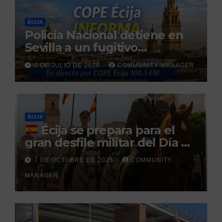
ÉCIJA
Policía Nacional detiene en
Sevilla a un fugitivo
reclamado por narcotráfico
4 DE JULIO DE 2026
COMMUNITY MANAGER
tras no regresar a prisión
durante un permiso
penitenciario
ÉCIJA
Écija se prepara para el
gran desfile militar del Día de
la Hispanidad organizado por
7 DE OCTUBRE DE 2025
COMMUNITY
el Centro Militar de Cría
MANAGER
Caballar