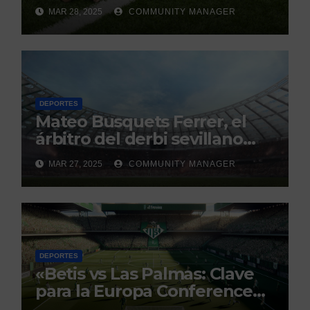
Renovación y Mantenimiento
MAR 28, 2025
COMMUNITY MANAGER
Continuo.
DEPORTES
Mateo Busquets Ferrer, el
árbitro del derbi sevillano
con un historial que genera
MAR 27, 2025
COMMUNITY MANAGER
debate
DEPORTES
«Betis vs Las Palmas: Clave
para la Europa Conference
League»