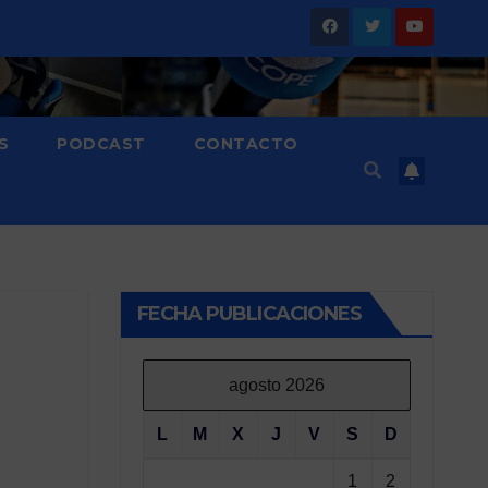
S
PODCAST
CONTACTO
FECHA PUBLICACIONES
agosto 2026
L
M
X
J
V
S
D
1
2