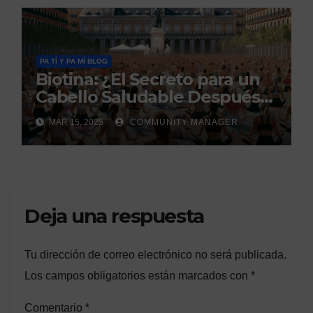
PA TÍ Y PA MÍ BLOG
Biotina: ¿El Secreto para un
Cabello Saludable Después
de los 50?
MAR 15, 2025
COMMUNITY MANAGER
Deja una respuesta
Tu dirección de correo electrónico no será publicada.
Los campos obligatorios están marcados con
*
Comentario
*