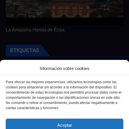
La Amazona Herida de Écija.
ETIQUETAS
Andalucia
Andalucía
Cultura
Deportes
Ecija
Información sobre cookies
Entrevista
Entrevistas
Salud
Para ofrecer las mejores experiencias, utilizamos tecnologías como las
cookies para almacenar y/o acceder a la información del dispositivo. El
consentimiento de estas tecnologías nos permitirá procesar datos como el
comportamiento de navegación o las identificaciones únicas en este sitio.
No consentir o retirar el consentimiento, puede afectar negativamente a
ciertas características y funciones.
Aceptar