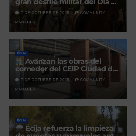
gran desfile militar del Día de
la Hispanidad organizado por
7 DE OCTUBRE DE 2025
COMMUNITY
el Centro Militar de Cría
MANAGER
Caballar
ÉCIJA
Avanzan las obras del
comedor del CEIP Ciudad del
Sol: su finalización está
7 DE OCTUBRE DE 2025
COMMUNITY
prevista para finales de 2025
MANAGER
ÉCIJA
Écija refuerza la limpieza
de cunetas y arroyuelos ante