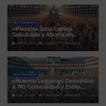
PA TÍ Y PA MÍ BLOG
«Plancha Jata: Cocina
Saludable y Ahorra en
Amazon por Solo 49€»
MAR 27, 2025
COMMUNITY MANAGER
PA TÍ Y PA MÍ BLOG
«Nuevos Leggings Decathlon
a 7€: Comodidad y Estilo
Garantizado»
MAR 16, 2025
COMMUNITY MANAGER