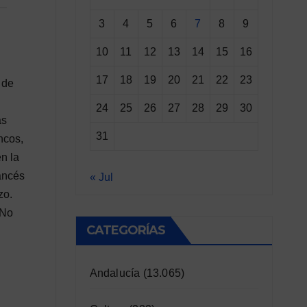
3
4
5
6
7
8
9
10
11
12
13
14
15
16
17
18
19
20
21
22
23
 de
24
25
26
27
28
29
30
as
31
ncos,
n la
rancés
« Jul
zo.
«No
CATEGORÍAS
Andalucía
(13.065)