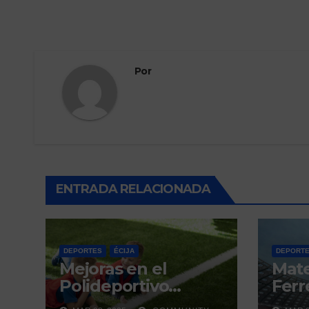
Por
ENTRADA RELACIONADA
DEPORTES
ÉCIJA
DEPORT
Mejoras en el
Mat
Polideportivo
Ferre
Municipal del Valle
derb