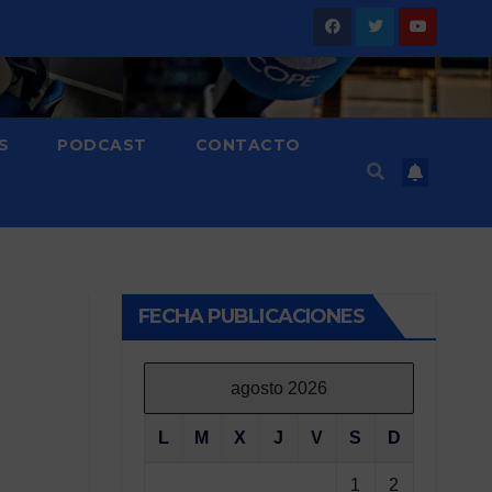
S
PODCAST
CONTACTO
FECHA PUBLICACIONES
agosto 2026
L
M
X
J
V
S
D
1
2