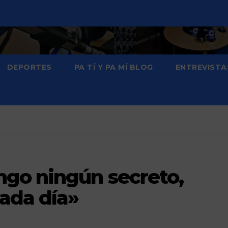
DEPORTES
PA TÍ Y PA MÍ BLOG
ENTREVISTA
go ningún secreto,
cada día»