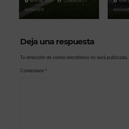
MAR 28, 2025
COMMUNITY
MAR 2
de Écija:
un h
Renovación y
MANAGER
gene
MANAG
Mantenimiento
Continuo.
Deja una respuesta
Tu dirección de correo electrónico no será publicada.
Comentario
*