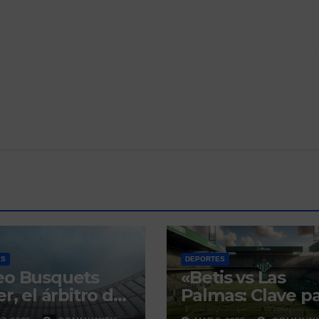
ES
DEPORTES
eo Busquets
«Betis vs Las
r, el árbitro del
Palmas: Clave p
i sevillano con
la Europa