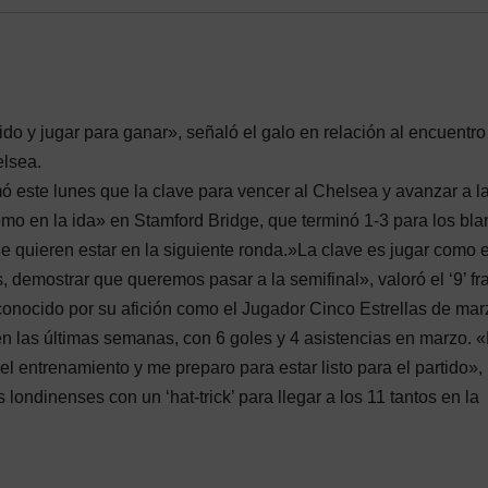
tido y jugar para ganar», señaló el galo en relación al encuentro
elsea.
 este lunes que la clave para vencer al Chelsea y avanzar a l
o en la ida» en Stamford Bridge, que terminó 1-3 para los bla
e quieren estar en la siguiente ronda.»La clave es jugar como e
s, demostrar que queremos pasar a la semifinal», valoró el ‘9’ f
econocido por su afición como el Jugador Cinco Estrellas de mar
 en las últimas semanas, con 6 goles y 4 asistencias en marzo. 
el entrenamiento y me preparo para estar listo para el partido»,
os londinenses con un ‘hat-trick’ para llegar a los 11 tantos en la