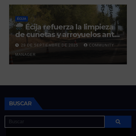
ÉCIJA
Écija refuerza la limpieza
de cunetas y arroyuelos ante
la llegada de las lluvias
29 DE SEPTIEMBRE DE 2025
COMMUNITY
otoñales
MANAGER
BUSCAR