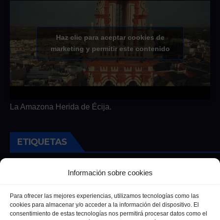
Haz clic para aceptar cookies de
marketing y permitir este contenido
La Amazona Herida de Écija.
ETIQUETAS
Andalucia
Andalucía
Cultura
Deportes
Ecija
Información sobre cookies
Entrevista
Entrevistas
Salud
Para ofrecer las mejores experiencias, utilizamos tecnologías como las
cookies para almacenar y/o acceder a la información del dispositivo. El
consentimiento de estas tecnologías nos permitirá procesar datos como el