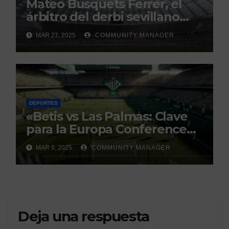
Mateo Busquets Ferrer, el
árbitro del derbi sevillano
con un historial que genera
MAR 27, 2025
COMMUNITY MANAGER
debate
DEPORTES
«Betis vs Las Palmas: Clave
para la Europa Conference
League»
MAR 9, 2025
COMMUNITY MANAGER
Deja una respuesta