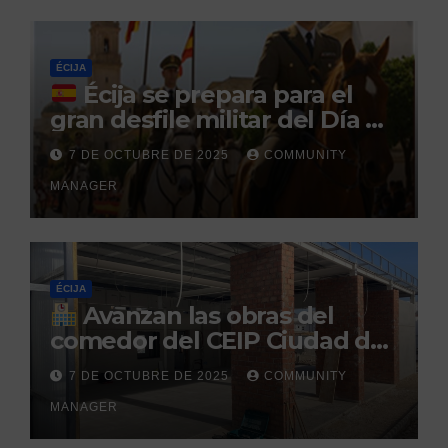
durante un permiso
penitenciario
ÉCIJA
Écija se prepara para el
gran desfile militar del Día de
la Hispanidad organizado por
7 DE OCTUBRE DE 2025
COMMUNITY
el Centro Militar de Cría
MANAGER
Caballar
ÉCIJA
Avanzan las obras del
comedor del CEIP Ciudad del
Sol: su finalización está
7 DE OCTUBRE DE 2025
COMMUNITY
prevista para finales de 2025
MANAGER