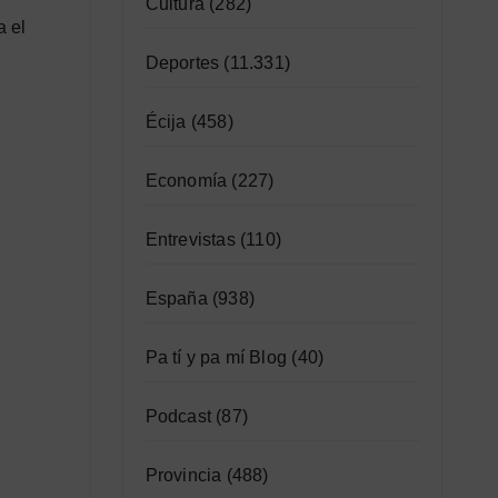
Cultura
(282)
a el
Deportes
(11.331)
Écija
(458)
Economía
(227)
Entrevistas
(110)
España
(938)
Pa tí y pa mí Blog
(40)
Podcast
(87)
Provincia
(488)