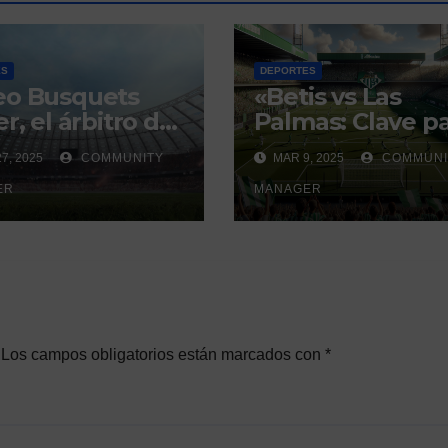
ES
DEPORTES
eo Busquets
«Betis vs Las
r, el árbitro del
Palmas: Clave p
i sevillano con
la Europa
7, 2025
COMMUNITY
MAR 9, 2025
COMMUNI
istorial que
Conference
ra debate
ER
League»
MANAGER
Los campos obligatorios están marcados con
*