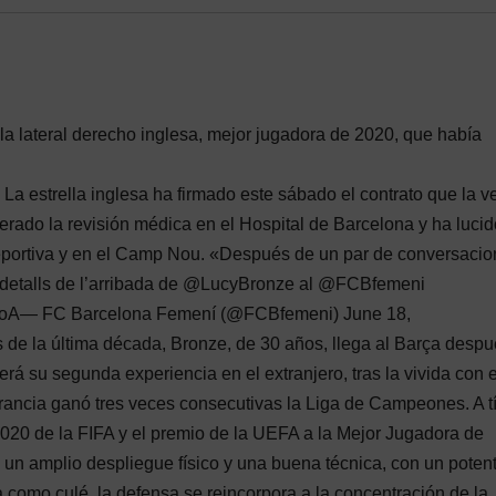
la lateral derecho inglesa, mejor jugadora de 2020, que había
a estrella inglesa ha firmado este sábado el contrato que la ve
erado la revisión médica en el Hospital de Barcelona y ha lucid
eportiva y en el Camp Nou. «Después de un par de conversacio
ls detalls de l’arribada de @LucyBronze al @FCBfemeni
WX0oA— FC Barcelona Femení (@FCBfemeni) June 18,
de la última década, Bronze, de 30 años, llega al Barça desp
rá su segunda experiencia en el extranjero, tras la vivida con e
ancia ganó tres veces consecutivas la Liga de Campeones. A tí
 2020 de la FIFA y el premio de la UEFA a la Mejor Jugadora de
 un amplio despliegue físico y una buena técnica, con un poten
a como culé, la defensa se reincorpora a la concentración de la