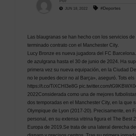
Por
#Deportes
JUN 18, 2022
Las blaugranas se han hecho con los servicios de 
terminado contrato con el Manchester City.
Lucy Bronze es nueva jugadora del FC Barcelona. L
de azulgrana hasta el 30 de junio de 2024. Ha sup
primera vez su nueva equipación, en la Ciudad D
no le puedes decir no al Barça», aseguró. Tots e
https://t.co/TiXCHI3e8G pic.twitter.com/tG9KB
2022Considerada como una de mejores futbolistas 
dos temporadas en el Manchester City, en la que se
Olympique de Lyon (2017-20). Precisamente, en Fr
personal, en su extensa vitrina figura el The Best
Europa de 2019.Se trata de una lateral derecha de
disparo y precisos centros. Tras su primera jornad