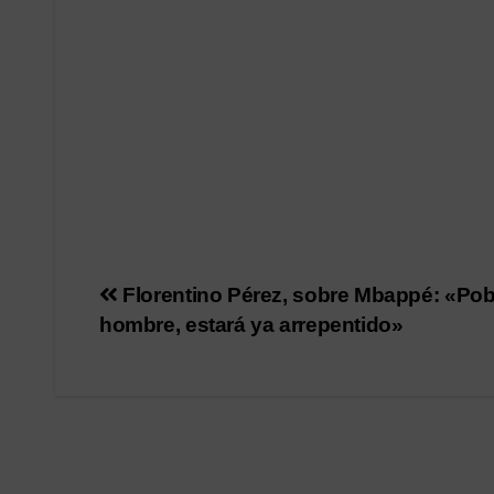
Navegación
Florentino Pérez, sobre Mbappé: «Pob
hombre, estará ya arrepentido»
de
entradas