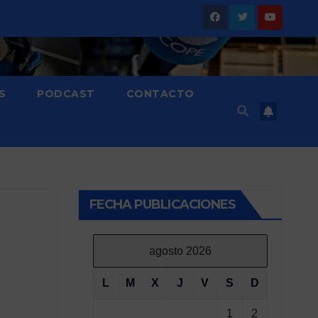
S
PODCAST
CONTACTO
FECHA PUBLICACIONES
agosto 2026
L
M
X
J
V
S
D
1
2