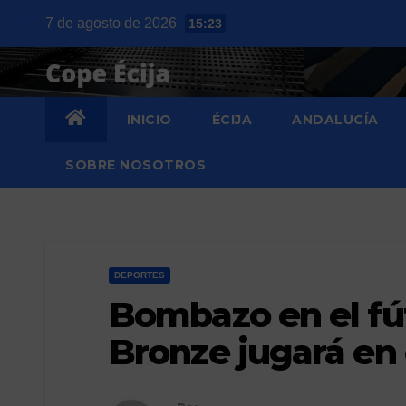
Saltar
7 de agosto de 2026
15:23
al
contenido
INICIO
ÉCIJA
ANDALUCÍA
SOBRE NOSOTROS
DEPORTES
Bombazo en el fú
Bronze jugará en 