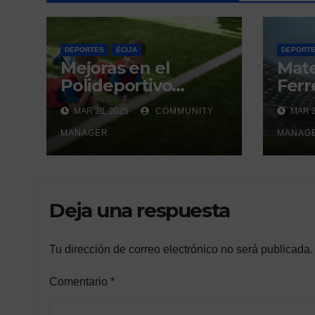
DEPORTES
ÉCIJA
DEPORT
Mejoras en el
Mat
Polideportivo
Ferre
Municipal del Valle
derb
MAR 28, 2025
COMMUNITY
MAR 2
de Écija:
un h
Renovación y
MANAGER
gene
MANAG
Mantenimiento
Continuo.
Deja una respuesta
Tu dirección de correo electrónico no será publicada.
Comentario
*