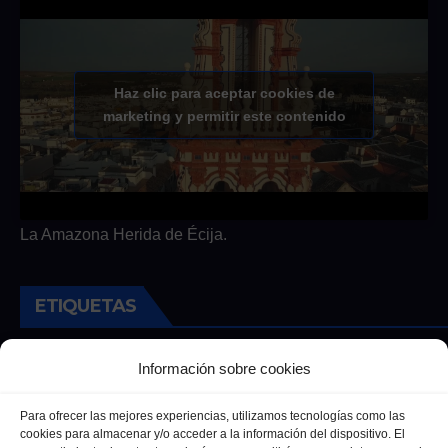
Haz clic para aceptar cookies de
marketing y permitir este contenido
La Amazona Herida de Écija.
ETIQUETAS
Andalucia
Andalucía
Cultura
Deportes
Ecija
Información sobre cookies
Entrevista
Entrevistas
Salud
Para ofrecer las mejores experiencias, utilizamos tecnologías como las
cookies para almacenar y/o acceder a la información del dispositivo. El