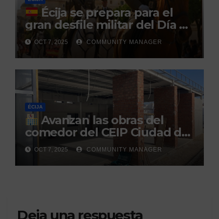
Écija se prepara para el
gran desfile militar del Día de
la Hispanidad organizado por
OCT 7, 2025
COMMUNITY MANAGER
el Centro Militar de Cría
Caballar
ÉCIJA
Avanzan las obras del
comedor del CEIP Ciudad del
Sol: su finalización está
OCT 7, 2025
COMMUNITY MANAGER
prevista para finales de 2025
Deja una respuesta