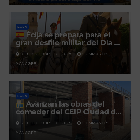
durante un permiso
penitenciario
ÉCIJA
Écija se prepara para el
gran desfile militar del Día de
la Hispanidad organizado por
7 DE OCTUBRE DE 2025
COMMUNITY
el Centro Militar de Cría
MANAGER
Caballar
ÉCIJA
Avanzan las obras del
comedor del CEIP Ciudad del
Sol: su finalización está
7 DE OCTUBRE DE 2025
COMMUNITY
prevista para finales de 2025
MANAGER