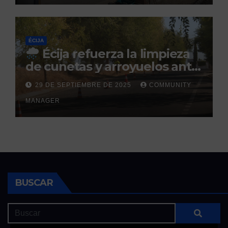
ÉCIJA
Écija refuerza la limpieza
de cunetas y arroyuelos ante
la llegada de las lluvias
29 DE SEPTIEMBRE DE 2025
COMMUNITY
otoñales
MANAGER
BUSCAR