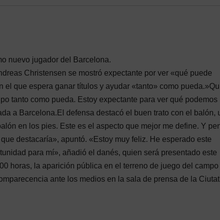
mo nuevo jugador del Barcelona.
Andreas Christensen se mostró expectante por ver «qué puede
n el que espera ganar títulos y ayudar «tanto» como pueda.»Qu
quipo tanto como pueda. Estoy expectante para ver qué podemos
ada a Barcelona.El defensa destacó el buen trato con el balón,
 balón en los pies. Este es el aspecto que mejor me define. Y pe
o que destacaría», apuntó. «Estoy muy feliz. He esperado este
unidad para mí», añadió el danés, quien será presentado este
.00 horas, la aparición pública en el terreno de juego del campo 
comparecencia ante los medios en la sala de prensa de la Ciutat