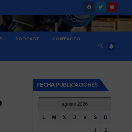
S
PODCAST
CONTACTO
FECHA PUBLICACIONES
o
agosto 2026
L
M
X
J
V
S
D
1
2