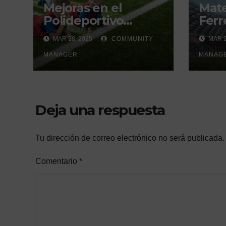
Mejoras en el
Mat
Polideportivo
Ferre
Municipal del Valle
derb
MAR 28, 2025
COMMUNITY
MAR 2
de Écija:
un h
Renovación y
MANAGER
gene
MANAG
Mantenimiento
Continuo.
Deja una respuesta
Tu dirección de correo electrónico no será publicada.
Comentario
*