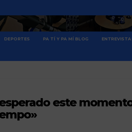
DEPORTES
PA TÍ Y PA MÍ BLOG
ENTREVISTA
e esperado este moment
iempo»