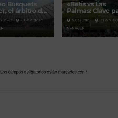
eo Busquets
«Betis vs Las
r, el árbitro del
Palmas: Clave p
i sevillano con
la Europa
7, 2025
COMMUNITY
MAR 9, 2025
COMMUNI
istorial que
Conference
ra debate
ER
League»
MANAGER
Los campos obligatorios están marcados con
*