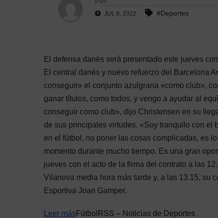
Por
#Deportes
JUL 6, 2022
El defensa danés será presentado este jueves co
El central danés y nuevo refuerzo del Barcelona 
conseguir» el conjunto azulgrana «como club», co
ganar títulos, como todos, y vengo a ayudar al e
conseguir como club», dijo Christensen en su lleg
de sus principales virtudes. «Soy tranquilo con el
en el fútbol, no poner las cosas complicadas, es l
momento durante mucho tiempo. Es una gran oport
jueves con el acto de la firma del contrato a las 12
Vilanova media hora más tarde y, a las 13.15, su 
Esportiva Joan Gamper.
Leer más
FútbolRSS – Noticias de Deportes