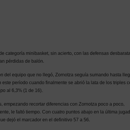
 de categoría minibasket, sin acierto, con las defensas desbara
an pérdidas de balón.
ón del equipo que no llegó, Zornotza seguía sumando hasta lleg
 este período cuando finalmente se abrió la lata de los triples 
ipo al 6,3% (1 de 16).
es, empezando recortar diferencias con Zornotza poco a poco,
iente, le faltó tiempo. Con cuatro puntos abajo en la última juga
ue dejó el marcador en el definitivo 57 a 56.