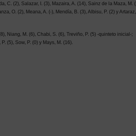
, C. (2), Salazar, I. (3), Mazaira, A. (14), Sainz de la Maza, M. (
anza, O. (2), Meana, A. (-), Mendía, B. (3), Albisu, P. (2) y Artaraz,
Niang, M. (6), Chabi, S. (6), Treviño, P. (5) -quinteto inicial-;
 P. (5), Sow, P. (0) y Mays, M. (16).