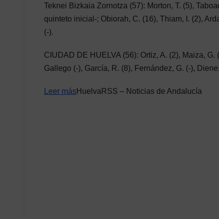
Teknei Bizkaia Zornotza (57): Morton, T. (5), Taboada
quinteto inicial-; Obiorah, C. (16), Thiam, I. (2), Ard
(-).
CIUDAD DE HUELVA (56): Ortiz, A. (2), Maiza, G. (8), 
Gallego (-), García, R. (8), Fernández, G. (-), Diene,
Leer más
HuelvaRSS – Noticias de Andalucía