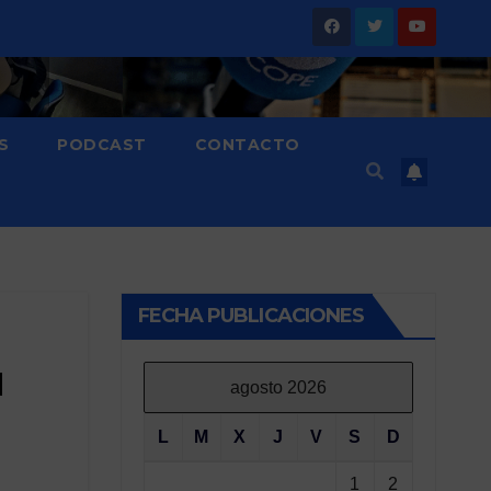
S
PODCAST
CONTACTO
FECHA PUBLICACIONES
u
agosto 2026
L
M
X
J
V
S
D
1
2