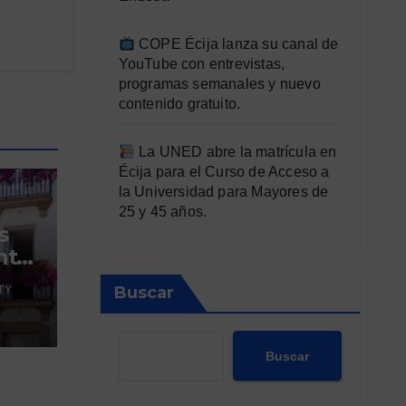
COPE Écija lanza su canal de
YouTube con entrevistas,
programas semanales y nuevo
contenido gratuito.
La UNED abre la matrícula en
Écija para el Curso de Acceso a
la Universidad para Mayores de
25 y 45 años.
s
ta:
 de
Buscar
TY
Buscar