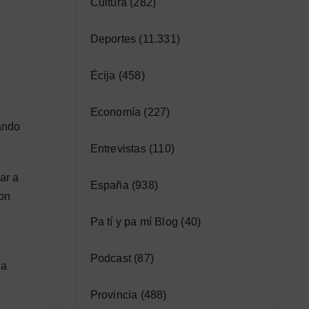
Cultura
(282)
Deportes
(11.331)
Écija
(458)
Economía
(227)
tando
Entrevistas
(110)
ar a
España
(938)
con
Pa tí y pa mí Blog
(40)
Podcast
(87)
da
Provincia
(488)