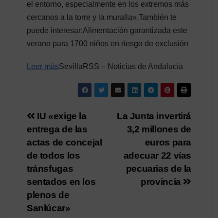
el entorno, especialmente en los extremos más
cercanos a la torre y la muralla».También te
puede interesar:Alimentación garantizada este
verano para 1700 niños en riesgo de exclusión
Leer más
SevillaRSS – Noticias de Andalucía
Navegación
IU «exige la
La Junta invertirá
entrega de las
3,2 millones de
de
actas de concejal
euros para
entradas
de todos los
adecuar 22 vías
tránsfugas
pecuarias de la
sentados en los
provincia
plenos de
Sanlúcar»