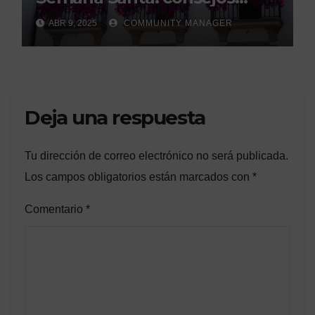
legales de la Asociación
ABR 9, 2025
COMMUNITY MANAGER
Española de Consumidores.
Deja una respuesta
Tu dirección de correo electrónico no será publicada.
Los campos obligatorios están marcados con
*
Comentario
*