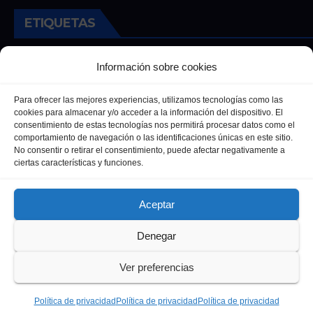
ETIQUETAS
Andalucia
Andalucía
Cultura
Deportes
Ecija
Información sobre cookies
Entrevista
Entrevistas
Salud
Para ofrecer las mejores experiencias, utilizamos tecnologías como las
cookies para almacenar y/o acceder a la información del dispositivo. El
consentimiento de estas tecnologías nos permitirá procesar datos como el
comportamiento de navegación o las identificaciones únicas en este sitio.
No consentir o retirar el consentimiento, puede afectar negativamente a
ciertas características y funciones.
Aceptar
Denegar
Funciona gracias a WordPress
|
Tema: Newsup de
Themeansar
Ver preferencias
Política de privacidad
Política de Cookies
Política de privacidad
Política de privacidad
Política de privacidad