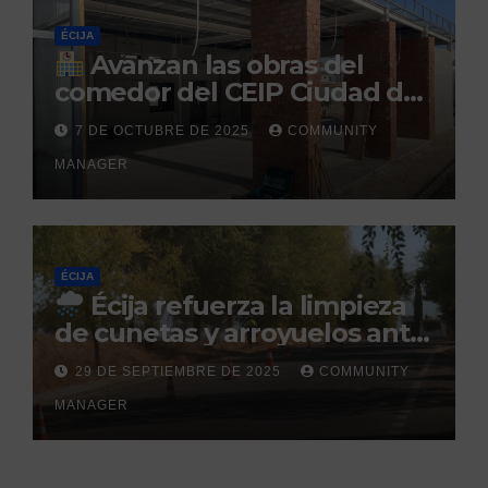
ÉCIJA
Avanzan las obras del
comedor del CEIP Ciudad del
Sol: su finalización está
7 DE OCTUBRE DE 2025
COMMUNITY
prevista para finales de 2025
MANAGER
ÉCIJA
Écija refuerza la limpieza
de cunetas y arroyuelos ante
la llegada de las lluvias
29 DE SEPTIEMBRE DE 2025
COMMUNITY
otoñales
MANAGER