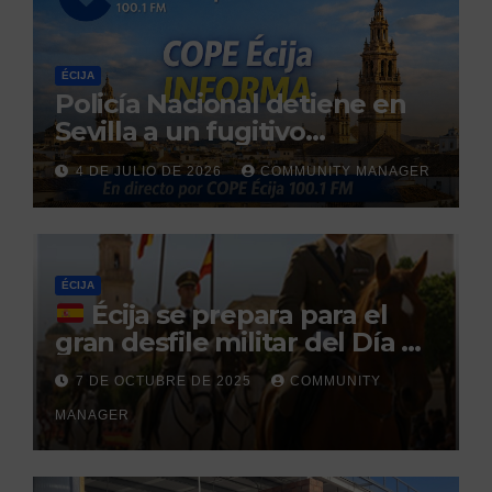
ÉCIJA
Policía Nacional detiene en
Sevilla a un fugitivo
reclamado por narcotráfico
4 DE JULIO DE 2026
COMMUNITY MANAGER
tras no regresar a prisión
durante un permiso
penitenciario
ÉCIJA
Écija se prepara para el
gran desfile militar del Día de
la Hispanidad organizado por
7 DE OCTUBRE DE 2025
COMMUNITY
el Centro Militar de Cría
MANAGER
Caballar