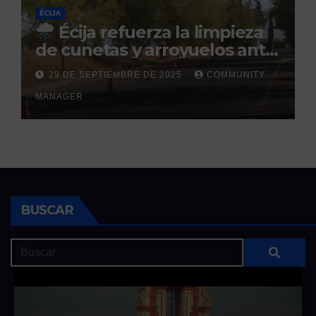
ÉCIJA
Écija refuerza la limpieza
de cunetas y arroyuelos ante
la llegada de las lluvias
29 DE SEPTIEMBRE DE 2025
COMMUNITY
otoñales
MANAGER
BUSCAR