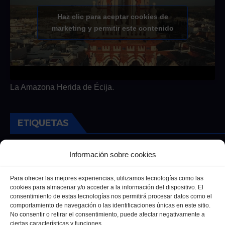
Haz clic para aceptar cookies de
marketing y permitir este contenido
La Amazona Herida de Écija.
ETIQUETAS
Andalucia
Andalucía
Cultura
Deportes
Ecija
Información sobre cookies
Entrevista
Entrevistas
Salud
Para ofrecer las mejores experiencias, utilizamos tecnologías como las
cookies para almacenar y/o acceder a la información del dispositivo. El
consentimiento de estas tecnologías nos permitirá procesar datos como el
comportamiento de navegación o las identificaciones únicas en este sitio.
No consentir o retirar el consentimiento, puede afectar negativamente a
ciertas características y funciones.