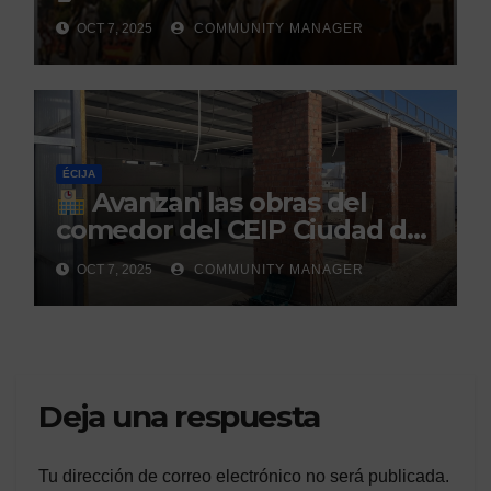
la Hispanidad organizado por
OCT 7, 2025
COMMUNITY MANAGER
el Centro Militar de Cría
Caballar
ÉCIJA
Avanzan las obras del
comedor del CEIP Ciudad del
Sol: su finalización está
OCT 7, 2025
COMMUNITY MANAGER
prevista para finales de 2025
Deja una respuesta
Tu dirección de correo electrónico no será publicada.