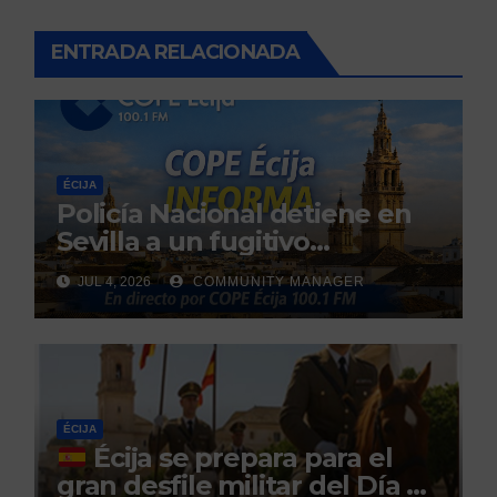
ENTRADA RELACIONADA
ÉCIJA
Policía Nacional detiene en
Sevilla a un fugitivo
reclamado por narcotráfico
JUL 4, 2026
COMMUNITY MANAGER
tras no regresar a prisión
durante un permiso
penitenciario
ÉCIJA
Écija se prepara para el
gran desfile militar del Día de