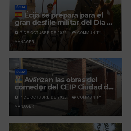
ÉCIJA
Écija se prepara para el
gran desfile militar del Día de
la Hispanidad organizado por
7 DE OCTUBRE DE 2025
COMMUNITY
el Centro Militar de Cría
MANAGER
Caballar
ÉCIJA
Avanzan las obras del
comedor del CEIP Ciudad del
Sol: su finalización está
7 DE OCTUBRE DE 2025
COMMUNITY
prevista para finales de 2025
MANAGER