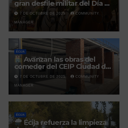
gran desfile militar del Día de
la Hispanidad organizado por
7 DE OCTUBRE DE 2025
COMMUNITY
el Centro Militar de Cría
MANAGER
Caballar
ÉCIJA
Avanzan las obras del
comedor del CEIP Ciudad del
Sol: su finalización está
7 DE OCTUBRE DE 2025
COMMUNITY
prevista para finales de 2025
MANAGER
ÉCIJA
Écija refuerza la limpieza