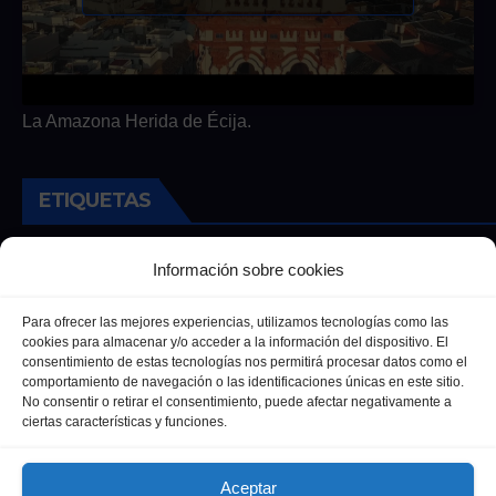
La Amazona Herida de Écija.
ETIQUETAS
Andalucia
Andalucía
Cultura
Deportes
Ecija
Información sobre cookies
Entrevista
Entrevistas
Salud
Para ofrecer las mejores experiencias, utilizamos tecnologías como las
cookies para almacenar y/o acceder a la información del dispositivo. El
consentimiento de estas tecnologías nos permitirá procesar datos como el
comportamiento de navegación o las identificaciones únicas en este sitio.
No consentir o retirar el consentimiento, puede afectar negativamente a
ciertas características y funciones.
Aceptar