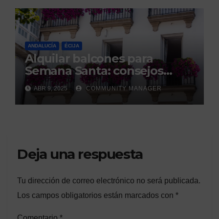
ANDALUCÍA
ÉCIJA
Alquilar balcones para
Semana Santa: consejos
legales de la Asociación
ABR 9, 2025
COMMUNITY MANAGER
Española de Consumidores.
Deja una respuesta
Tu dirección de correo electrónico no será publicada.
Los campos obligatorios están marcados con
*
Comentario
*