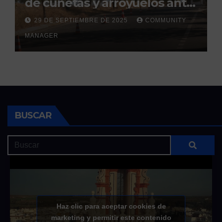
de cunetas y arroyuelos ante
la llegada de las lluvias
29 DE SEPTIEMBRE DE 2025
COMMUNITY
otoñales
MANAGER
BUSCAR
Haz clic para aceptar cookies de
marketing y permitir este contenido