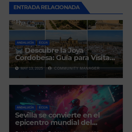
ENTRADA RELACIONADA
ANDALUCÍA
ÉCIJA
Descubre la Joya
Cordobesa: Guía para Visitar
los 5 Pueblos Más Bonitos
MAY 13, 2025
COMMUNITY MANAGER
ANDALUCÍA
ÉCIJA
Sevilla se convierte en el
epicentro mundial del
gaming con la celebración de