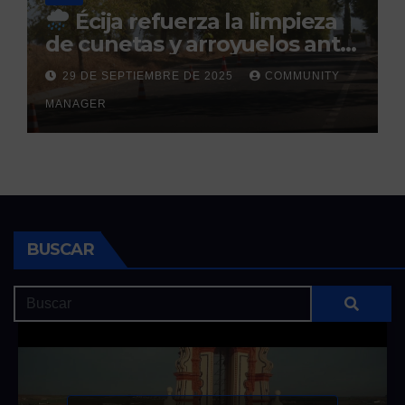
Écija refuerza la limpieza
de cunetas y arroyuelos ante
la llegada de las lluvias
29 DE SEPTIEMBRE DE 2025
COMMUNITY
otoñales
MANAGER
BUSCAR