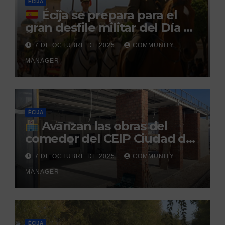
ÉCIJA
Écija se prepara para el
gran desfile militar del Día de
la Hispanidad organizado por
7 DE OCTUBRE DE 2025
COMMUNITY
el Centro Militar de Cría
MANAGER
Caballar
ÉCIJA
Avanzan las obras del
comedor del CEIP Ciudad del
Sol: su finalización está
7 DE OCTUBRE DE 2025
COMMUNITY
prevista para finales de 2025
MANAGER
ÉCIJA