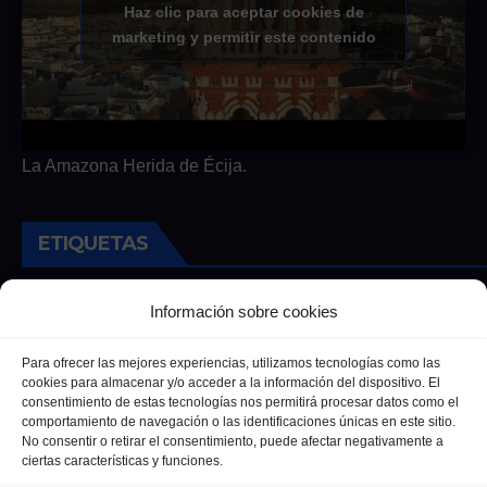
Haz clic para aceptar cookies de
marketing y permitir este contenido
La Amazona Herida de Écija.
ETIQUETAS
Andalucia
Andalucía
Cultura
Deportes
Ecija
Información sobre cookies
Entrevista
Entrevistas
Salud
Para ofrecer las mejores experiencias, utilizamos tecnologías como las
cookies para almacenar y/o acceder a la información del dispositivo. El
consentimiento de estas tecnologías nos permitirá procesar datos como el
comportamiento de navegación o las identificaciones únicas en este sitio.
No consentir o retirar el consentimiento, puede afectar negativamente a
ciertas características y funciones.