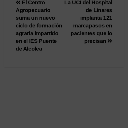
Navegación
El Centro
La UCI del Hospital
Agropecuario
de Linares
de
suma un nuevo
implanta 121
entradas
ciclo de formación
marcapasos en
agraria impartido
pacientes que lo
en el IES Puente
precisan
de Alcolea