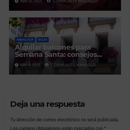
ABR 10, 2025
COMMUNITY MANAGER
los GEM Awards.
ANDALUCÍA
ÉCIJA
Alquilar balcones para
Semana Santa: consejos
legales de la Asociación
ABR 9, 2025
COMMUNITY MANAGER
Española de Consumidores.
Deja una respuesta
Tu dirección de correo electrónico no será publicada.
Los campos obligatorios están marcados con
*