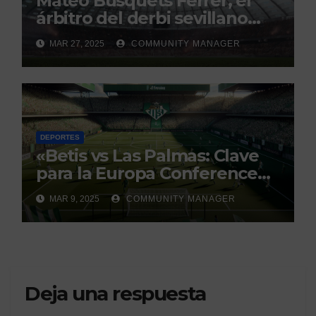
Mateo Busquets Ferrer, el
árbitro del derbi sevillano
con un historial que genera
MAR 27, 2025
COMMUNITY MANAGER
debate
DEPORTES
«Betis vs Las Palmas: Clave
para la Europa Conference
League»
MAR 9, 2025
COMMUNITY MANAGER
Deja una respuesta