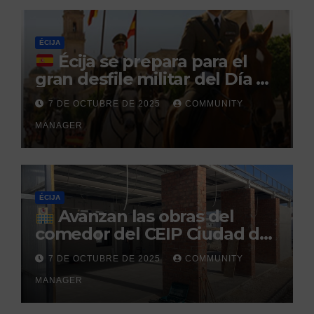
penitenciario
ÉCIJA
Écija se prepara para el
gran desfile militar del Día de
la Hispanidad organizado por
7 DE OCTUBRE DE 2025
COMMUNITY
el Centro Militar de Cría
MANAGER
Caballar
ÉCIJA
Avanzan las obras del
comedor del CEIP Ciudad del
Sol: su finalización está
7 DE OCTUBRE DE 2025
COMMUNITY
prevista para finales de 2025
MANAGER