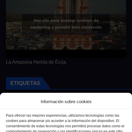
Haz clic para aceptar cookies de
marketing y permitir este contenido
La Amazona Herida de Écija.
ETIQUETAS
Andalucia
Andalucía
Cultura
Deportes
Ecija
Información sobre cookies
Entrevista
Entrevistas
Salud
Para ofrecer las mejores experiencias, utilizamos tecnologías como las
cookies para almacenar y/o acceder a la información del dispositivo. El
consentimiento de estas tecnologías nos permitirá procesar datos como el
comportamiento de navegación o las identificaciones únicas en este sitio.