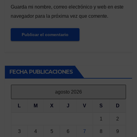
Guarda mi nombre, correo electrónico y web en este
navegador para la próxima vez que comente.
FECHA PUBLICACIONES
agosto 2026
L
M
X
J
V
S
D
1
2
3
4
5
6
7
8
9