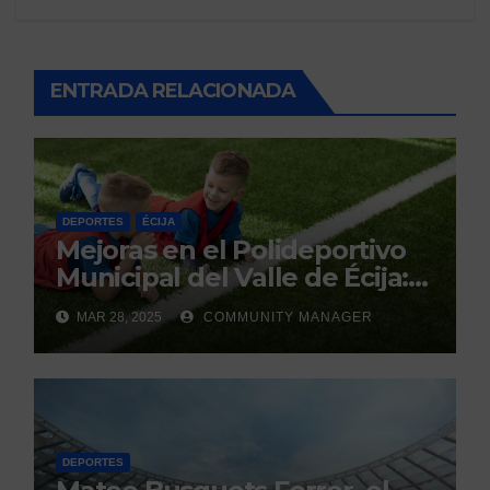
ENTRADA RELACIONADA
DEPORTES
ÉCIJA
Mejoras en el Polideportivo
Municipal del Valle de Écija:
Renovación y Mantenimiento
MAR 28, 2025
COMMUNITY MANAGER
Continuo.
DEPORTES