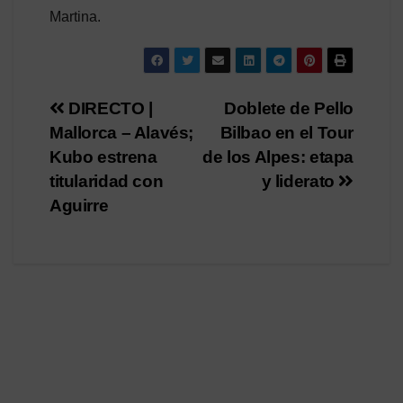
Martina.
Navegación
DIRECTO |
Doblete de Pello
Mallorca – Alavés;
Bilbao en el Tour
de
Kubo estrena
de los Alpes: etapa
entradas
titularidad con
y liderato
Aguirre