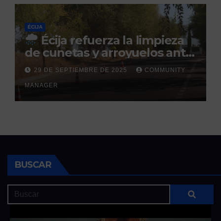
ÉCIJA
Écija refuerza la limpieza
de cunetas y arroyuelos ante
la llegada de las lluvias
29 DE SEPTIEMBRE DE 2025
COMMUNITY
otoñales
MANAGER
BUSCAR