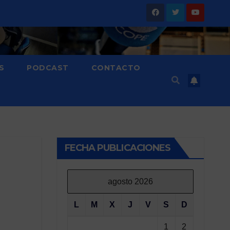
S
PODCAST
CONTACTO
FECHA PUBLICACIONES
agosto 2026
L
M
X
J
V
S
D
1
2