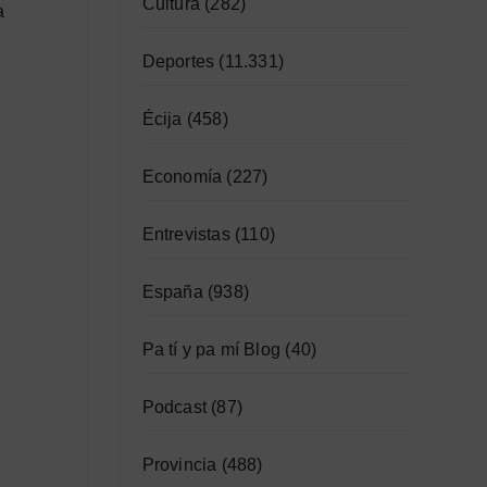
Cultura
(282)
a
Deportes
(11.331)
Écija
(458)
Economía
(227)
Entrevistas
(110)
España
(938)
Pa tí y pa mí Blog
(40)
Podcast
(87)
Provincia
(488)