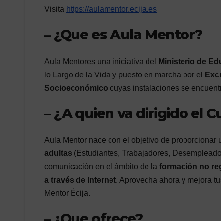
Visita
https://aulamentor.ecija.es
–
¿Que es Aula Mentor?
Aula Mentores una iniciativa del
Ministerio de E
lo Largo de la Vida y puesto en marcha por el
Excm
Socioeconómico
cuyas instalaciones se encuentr
–
¿A quien va dirigido el C
Aula Mentor nace con el objetivo de proporcionar
adultas
(Estudiantes, Trabajadores, Desempleados, 
comunicación en el ámbito de la
formación no re
a través de Internet
. Aprovecha ahora y mejora tu
Mentor Écija.
–
¿Que ofrece?