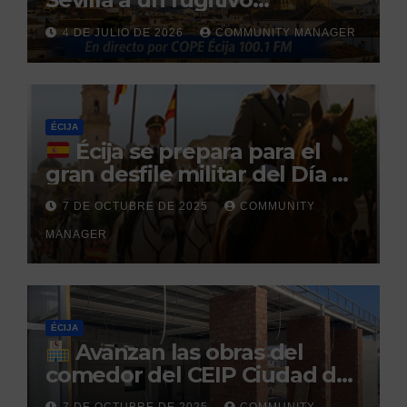
reclamado por narcotráfico
4 DE JULIO DE 2026
COMMUNITY MANAGER
tras no regresar a prisión
durante un permiso
penitenciario
ÉCIJA
Écija se prepara para el
gran desfile militar del Día de
la Hispanidad organizado por
7 DE OCTUBRE DE 2025
COMMUNITY
el Centro Militar de Cría
MANAGER
Caballar
ÉCIJA
Avanzan las obras del
comedor del CEIP Ciudad del
Sol: su finalización está