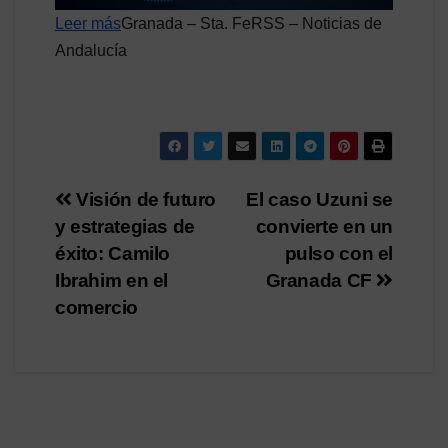
Leer más
Granada – Sta. FeRSS – Noticias de
Andalucía
Navegación
Visión de futuro
El caso Uzuni se
y estrategias de
convierte en un
de
éxito: Camilo
pulso con el
entradas
Ibrahim en el
Granada CF
comercio