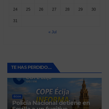
24
25
26
27
28
29
30
31
« Jul
TE HAS PERDIDO...
ÉCIJA
Policía Nacional detiene en
Sevilla a un fugitivo