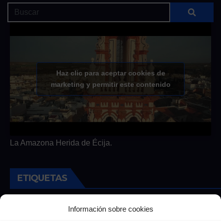
Haz clic para aceptar cookies de
marketing y permitir este contenido
La Amazona Herida de Écija.
ETIQUETAS
Andalucia
Andalucía
Cultura
Deportes
Ecija
Información sobre cookies