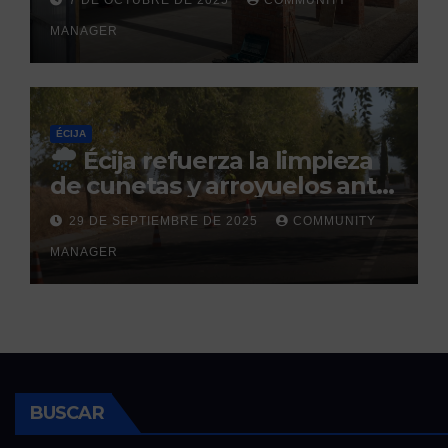
7 DE OCTUBRE DE 2025
COMMUNITY
prevista para finales de 2025
MANAGER
ÉCIJA
Écija refuerza la limpieza
de cunetas y arroyuelos ante
la llegada de las lluvias
29 DE SEPTIEMBRE DE 2025
COMMUNITY
otoñales
MANAGER
BUSCAR