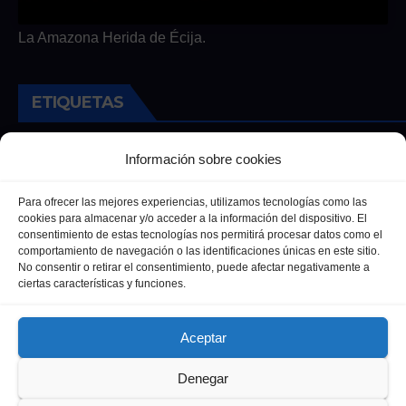
La Amazona Herida de Écija.
ETIQUETAS
Andalucia
Andalucía
Cultura
Deportes
Ecija
Información sobre cookies
Entrevista
Entrevistas
Salud
Para ofrecer las mejores experiencias, utilizamos tecnologías como las
cookies para almacenar y/o acceder a la información del dispositivo. El
consentimiento de estas tecnologías nos permitirá procesar datos como el
comportamiento de navegación o las identificaciones únicas en este sitio.
No consentir o retirar el consentimiento, puede afectar negativamente a
ciertas características y funciones.
Aceptar
Denegar
Funciona gracias a WordPress
|
Tema: Newsup de
Themeansar