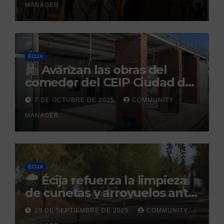
MANAGER
Caballar
ÉCIJA
Avanzan las obras del
comedor del CEIP Ciudad del
Sol: su finalización está
7 DE OCTUBRE DE 2025
COMMUNITY
prevista para finales de 2025
MANAGER
ÉCIJA
Écija refuerza la limpieza
de cunetas y arroyuelos ante
la llegada de las lluvias
29 DE SEPTIEMBRE DE 2025
COMMUNITY
otoñales