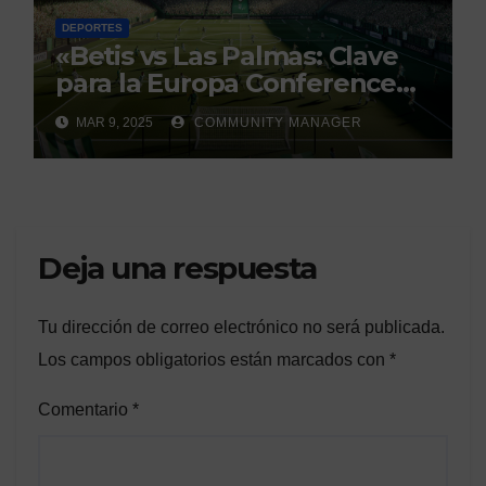
DEPORTES
«Betis vs Las Palmas: Clave
para la Europa Conference
League»
MAR 9, 2025
COMMUNITY MANAGER
Deja una respuesta
Tu dirección de correo electrónico no será publicada.
Los campos obligatorios están marcados con
*
Comentario
*