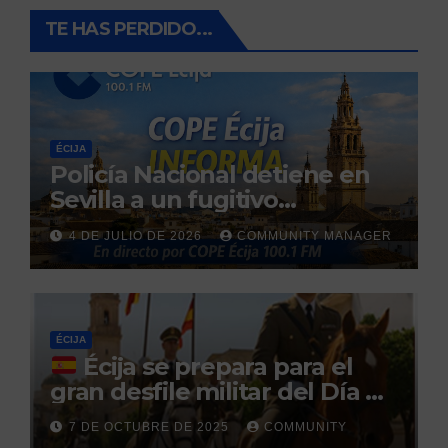
TE HAS PERDIDO...
ÉCIJA
Policía Nacional detiene en
Sevilla a un fugitivo
reclamado por narcotráfico
4 DE JULIO DE 2026
COMMUNITY MANAGER
tras no regresar a prisión
durante un permiso
penitenciario
ÉCIJA
Écija se prepara para el
gran desfile militar del Día de
la Hispanidad organizado por
7 DE OCTUBRE DE 2025
COMMUNITY
el Centro Militar de Cría