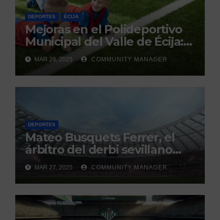
DEPORTES
ÉCIJA
Mejoras en el Polideportivo
Municipal del Valle de Écija:
Renovación y Mantenimiento
MAR 28, 2025
COMMUNITY MANAGER
Continuo.
DEPORTES
Mateo Busquets Ferrer, el
árbitro del derbi sevillano
con un historial que genera
MAR 27, 2025
COMMUNITY MANAGER
debate