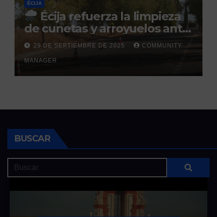
ÉCIJA
Écija refuerza la limpieza
de cunetas y arroyuelos ante
la llegada de las lluvias
29 DE SEPTIEMBRE DE 2025
COMMUNITY
otoñales
MANAGER
BUSCAR