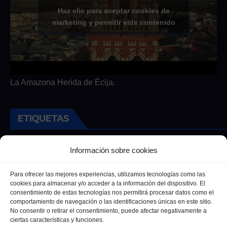
Haz clic para aceptar cookies de
marketing y permitir este contenido
La Amazona Herida de Écija.
ETIQUETAS
Andalucia
Andalucía
Cultura
Deportes
Ecija
Información sobre cookies
Entrevista
Entrevistas
Salud
Para ofrecer las mejores experiencias, utilizamos tecnologías como las
cookies para almacenar y/o acceder a la información del dispositivo. El
consentimiento de estas tecnologías nos permitirá procesar datos como el
comportamiento de navegación o las identificaciones únicas en este sitio.
No consentir o retirar el consentimiento, puede afectar negativamente a
ciertas características y funciones.