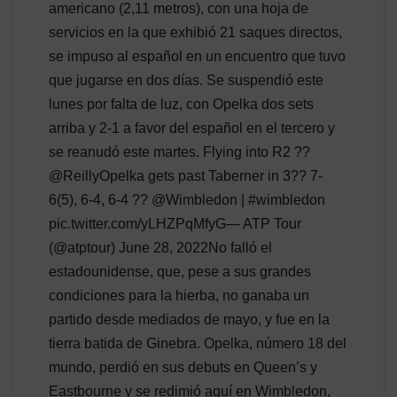
americano (2,11 metros), con una hoja de
servicios en la que exhibió 21 saques directos,
se impuso al español en un encuentro que tuvo
que jugarse en dos días. Se suspendió este
lunes por falta de luz, con Opelka dos sets
arriba y 2-1 a favor del español en el tercero y
se reanudó este martes. Flying into R2 ??
@ReillyOpelka gets past Taberner in 3?? 7-
6(5), 6-4, 6-4 ?? @Wimbledon | #wimbledon
pic.twitter.com/yLHZPqMfyG— ATP Tour
(@atptour) June 28, 2022No falló el
estadounidense, que, pese a sus grandes
condiciones para la hierba, no ganaba un
partido desde mediados de mayo, y fue en la
tierra batida de Ginebra. Opelka, número 18 del
mundo, perdió en sus debuts en Queen’s y
Eastbourne y se redimió aquí en Wimbledon,