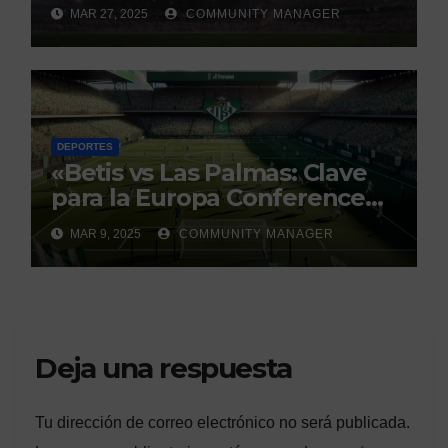
con un historial que genera
MAR 27, 2025
COMMUNITY MANAGER
debate
DEPORTES
«Betis vs Las Palmas: Clave
para la Europa Conference
League»
MAR 9, 2025
COMMUNITY MANAGER
Deja una respuesta
Tu dirección de correo electrónico no será publicada.