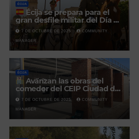
ÉCIJA
Écija se prepara para el
gran desfile militar del Día de
la Hispanidad organizado por
7 DE OCTUBRE DE 2025
COMMUNITY
el Centro Militar de Cría
MANAGER
Caballar
ÉCIJA
Avanzan las obras del
comedor del CEIP Ciudad del
Sol: su finalización está
7 DE OCTUBRE DE 2025
COMMUNITY
prevista para finales de 2025
MANAGER