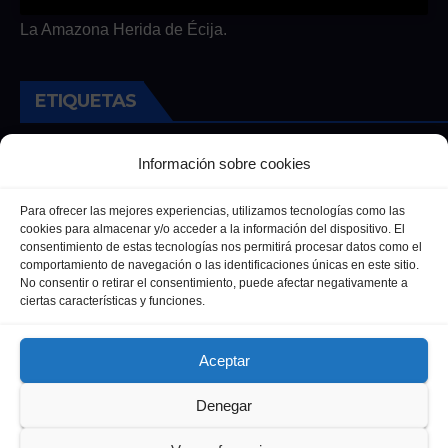
La Amazona Herida de Écija.
ETIQUETAS
Andalucia
Andalucía
Cultura
Deportes
Ecija
Información sobre cookies
Entrevista
Entrevistas
Salud
Para ofrecer las mejores experiencias, utilizamos tecnologías como las
cookies para almacenar y/o acceder a la información del dispositivo. El
consentimiento de estas tecnologías nos permitirá procesar datos como el
comportamiento de navegación o las identificaciones únicas en este sitio.
No consentir o retirar el consentimiento, puede afectar negativamente a
ciertas características y funciones.
Aceptar
Denegar
Funciona gracias a WordPress
|
Tema: Newsup de
Themeansar