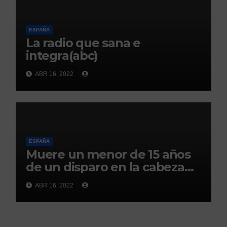
ESPAÑA
La radio que sana e
integra(abc)
ABR 16, 2022
ESPAÑA
Muere un menor de 15 años
de un disparo en la cabeza
en Ceuta(abc)
ABR 16, 2022