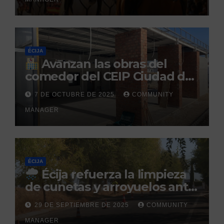
Caballar
ÉCIJA
Avanzan las obras del
comedor del CEIP Ciudad del
Sol: su finalización está
7 DE OCTUBRE DE 2025
COMMUNITY
prevista para finales de 2025
MANAGER
ÉCIJA
Écija refuerza la limpieza
de cunetas y arroyuelos ante
la llegada de las lluvias
29 DE SEPTIEMBRE DE 2025
COMMUNITY
otoñales
MANAGER