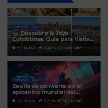
ANDALUCÍA
ÉCIJA
Descubre la Joya
Cordobesa: Guía para Visitar
los 5 Pueblos Más Bonitos
MAY 13, 2025
COMMUNITY MANAGER
ANDALUCÍA
ÉCIJA
Sevilla se convierte en el
epicentro mundial del
gaming con la celebración de
ABR 10, 2025
COMMUNITY MANAGER
los GEM Awards.