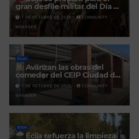
gran desfile militar del Día de
la Hispanidad organizado por
7 DE OCTUBRE DE 2025
COMMUNITY
el Centro Militar de Cría
MANAGER
Caballar
ÉCIJA
Avanzan las obras del
comedor del CEIP Ciudad del
Sol: su finalización está
7 DE OCTUBRE DE 2025
COMMUNITY
prevista para finales de 2025
MANAGER
ÉCIJA
Écija refuerza la limpieza