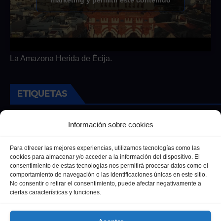
La Amazona Herida de Écija.
ETIQUETAS
Andalucia
Andalucía
Cultura
Deportes
Ecija
Información sobre cookies
Entrevista
Entrevistas
Salud
Para ofrecer las mejores experiencias, utilizamos tecnologías como las
cookies para almacenar y/o acceder a la información del dispositivo. El
consentimiento de estas tecnologías nos permitirá procesar datos como el
comportamiento de navegación o las identificaciones únicas en este sitio.
No consentir o retirar el consentimiento, puede afectar negativamente a
ciertas características y funciones.