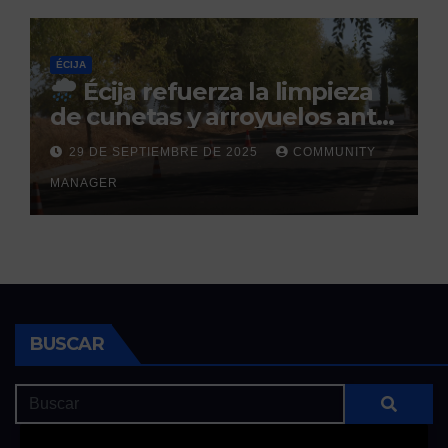
ÉCIJA
Écija refuerza la limpieza
de cunetas y arroyuelos ante
la llegada de las lluvias
29 DE SEPTIEMBRE DE 2025
COMMUNITY
otoñales
MANAGER
BUSCAR