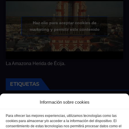
Haz clic para aceptar cookies de
marketing y permitir este contenido
La Amazona Herida de Écija.
ETIQUETAS
Andalucia
Andalucía
Cultura
Deportes
Ecija
Información sobre cookies
Entrevista
Entrevistas
Salud
Para ofrecer las mejores experiencias, utilizamos tecnologías como las
cookies para almacenar y/o acceder a la información del dispositivo. El
consentimiento de estas tecnologías nos permitirá procesar datos como el