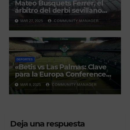
Mateo Busquets Ferrer, el
árbitro del derbi sevillano
con un historial que genera
MAR 27, 2025
COMMUNITY MANAGER
debate
DEPORTES
«Betis vs Las Palmas: Clave
para la Europa Conference
League»
MAR 9, 2025
COMMUNITY MANAGER
Deja una respuesta