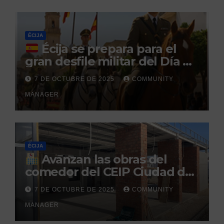
durante un permiso
penitenciario
ÉCIJA
Écija se prepara para el
gran desfile militar del Día de
la Hispanidad organizado por
7 DE OCTUBRE DE 2025
COMMUNITY
el Centro Militar de Cría
MANAGER
Caballar
ÉCIJA
Avanzan las obras del
comedor del CEIP Ciudad del
Sol: su finalización está
7 DE OCTUBRE DE 2025
COMMUNITY
prevista para finales de 2025
MANAGER