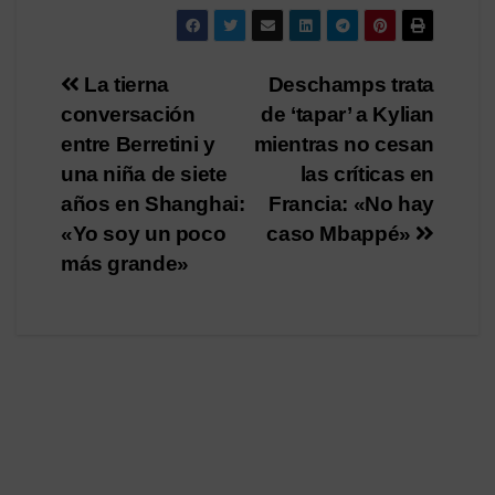
Navegación
La tierna
Deschamps trata
conversación
de ‘tapar’ a Kylian
de
entre Berretini y
mientras no cesan
entradas
una niña de siete
las críticas en
años en Shanghai:
Francia: «No hay
«Yo soy un poco
caso Mbappé»
más grande»