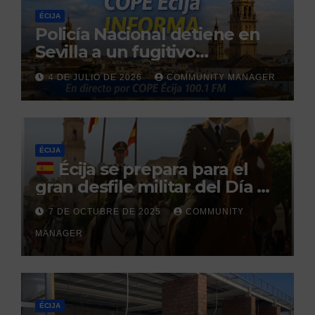
ÉCIJA
Policía Nacional detiene en
Sevilla a un fugitivo
reclamado por narcotráfico
4 DE JULIO DE 2026
COMMUNITY MANAGER
tras no regresar a prisión
durante un permiso
penitenciario
ÉCIJA
Écija se prepara para el
gran desfile militar del Día de
la Hispanidad organizado por
7 DE OCTUBRE DE 2025
COMMUNITY
el Centro Militar de Cría
MANAGER
Caballar
ÉCIJA