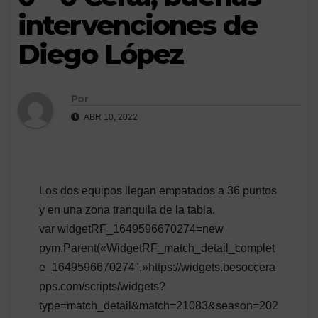
intervenciones de
Diego López
Por
ABR 10, 2022
Los dos equipos llegan empatados a 36 puntos
y en una zona tranquila de la tabla.
var widgetRF_1649596670274=new
pym.Parent(«WidgetRF_match_detail_complet
e_1649596670274″,»https://widgets.besoccera
pps.com/scripts/widgets?
type=match_detail&match=21083&season=202