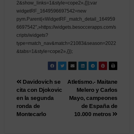
2&show_links=1&style=cope2»,{});var
widgetRF_1649596697542=new
pym.Parent(«WidgetRF_match_detail_164959
6697542″,»https://widgets.besoccerapps.com/s
cripts/widgets?
type=match_nav&match=21083&season=2022
&tabs=1&style=cope2»,{});
Navegación
Davidovich se
Atletismo.- Maitane
cita con Djokovic
Melero y Carlos
de
en la segunda
Mayo, campeones
entradas
ronda de
de España de
Montecarlo
10.000 metros