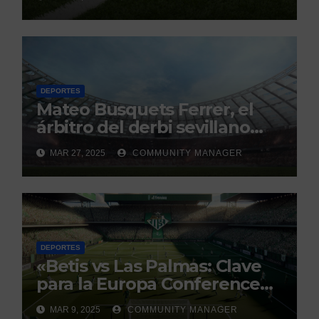
Continuo.
DEPORTES
Mateo Busquets Ferrer, el
árbitro del derbi sevillano
con un historial que genera
MAR 27, 2025
COMMUNITY MANAGER
debate
DEPORTES
«Betis vs Las Palmas: Clave
para la Europa Conference
League»
MAR 9, 2025
COMMUNITY MANAGER