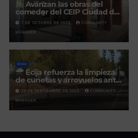
Avanzan las obras del
comedor del CEIP Ciudad del
Sol: su finalización está
7 DE OCTUBRE DE 2025
COMMUNITY
prevista para finales de 2025
MANAGER
ÉCIJA
Écija refuerza la limpieza
de cunetas y arroyuelos ante
la llegada de las lluvias
29 DE SEPTIEMBRE DE 2025
COMMUNITY
otoñales
MANAGER