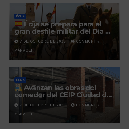
penitenciario
ÉCIJA
Écija se prepara para el
gran desfile militar del Día de
la Hispanidad organizado por
7 DE OCTUBRE DE 2025
COMMUNITY
el Centro Militar de Cría
MANAGER
Caballar
ÉCIJA
Avanzan las obras del
comedor del CEIP Ciudad del
Sol: su finalización está
7 DE OCTUBRE DE 2025
COMMUNITY
prevista para finales de 2025
MANAGER