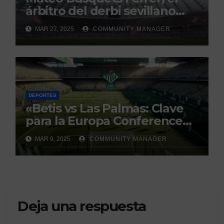
árbitro del derbi sevillano
con un historial que genera
MAR 27, 2025
COMMUNITY MANAGER
debate
DEPORTES
«Betis vs Las Palmas: Clave
para la Europa Conference
League»
MAR 9, 2025
COMMUNITY MANAGER
Deja una respuesta