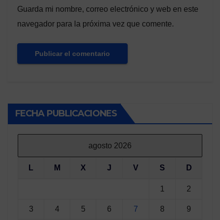
Guarda mi nombre, correo electrónico y web en este
navegador para la próxima vez que comente.
FECHA PUBLICACIONES
agosto 2026
L
M
X
J
V
S
D
1
2
3
4
5
6
7
8
9