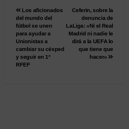
Navegación
Los aficionados
Ceferin, sobre la
del mundo del
denuncia de
de
fútbol se unen
LaLiga: «Ni el Real
entradas
para ayudar a
Madrid ni nadie le
Unionistas a
dirá a la UEFA lo
cambiar su césped
que tiene que
y seguir en 1ª
hacer»
RFEF