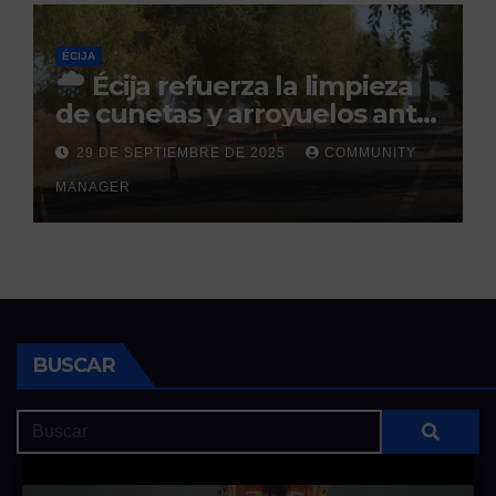
ÉCIJA
Écija refuerza la limpieza
de cunetas y arroyuelos ante
la llegada de las lluvias
29 DE SEPTIEMBRE DE 2025
COMMUNITY
otoñales
MANAGER
BUSCAR