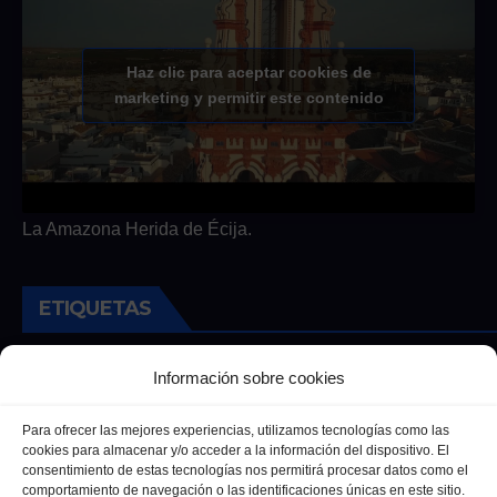
Haz clic para aceptar cookies de
marketing y permitir este contenido
La Amazona Herida de Écija.
ETIQUETAS
Andalucia
Andalucía
Cultura
Deportes
Ecija
Información sobre cookies
Entrevista
Entrevistas
Salud
Para ofrecer las mejores experiencias, utilizamos tecnologías como las
cookies para almacenar y/o acceder a la información del dispositivo. El
consentimiento de estas tecnologías nos permitirá procesar datos como el
comportamiento de navegación o las identificaciones únicas en este sitio.