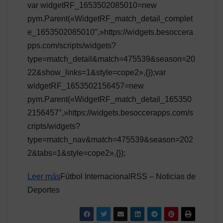
var widgetRF_1653502085010=new
pym.Parent(«WidgetRF_match_detail_complet
e_1653502085010″,»https://widgets.besoccera
pps.com/scripts/widgets?
type=match_detail&match=475539&season=20
22&show_links=1&style=cope2»,{});var
widgetRF_1653502156457=new
pym.Parent(«WidgetRF_match_detail_165350
2156457″,»https://widgets.besoccerapps.com/s
cripts/widgets?
type=match_nav&match=475539&season=202
2&tabs=1&style=cope2»,{});
Leer más
Fútbol InternacionalRSS – Noticias de
Deportes