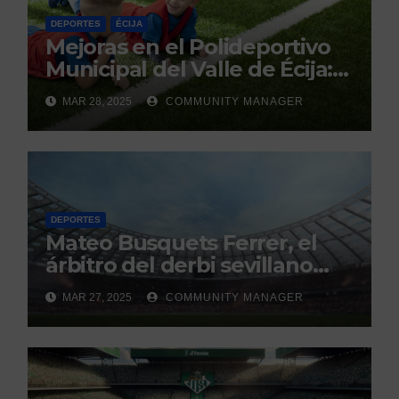
DEPORTES
ÉCIJA
Mejoras en el Polideportivo
Municipal del Valle de Écija:
Renovación y Mantenimiento
MAR 28, 2025
COMMUNITY MANAGER
Continuo.
DEPORTES
Mateo Busquets Ferrer, el
árbitro del derbi sevillano
con un historial que genera
MAR 27, 2025
COMMUNITY MANAGER
debate