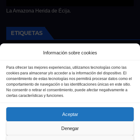
La Amazona Herida de Écija.
ETIQUETAS
Andalucia
Andalucía
Cultura
Deportes
Ecija
Información sobre cookies
Entrevista
Entrevistas
Salud
Para ofrecer las mejores experiencias, utilizamos tecnologías como las
cookies para almacenar y/o acceder a la información del dispositivo. El
consentimiento de estas tecnologías nos permitirá procesar datos como el
comportamiento de navegación o las identificaciones únicas en este sitio.
No consentir o retirar el consentimiento, puede afectar negativamente a
ciertas características y funciones.
Aceptar
Denegar
Funciona gracias a WordPress
|
Tema: Newsup de
Themeansar