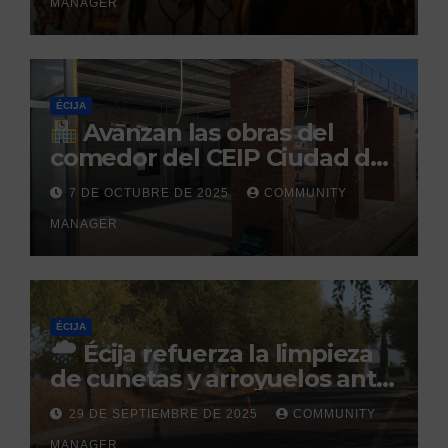
MANAGER
Caballar
ÉCIJA
Avanzan las obras del
comedor del CEIP Ciudad del
Sol: su finalización está
7 DE OCTUBRE DE 2025
COMMUNITY
prevista para finales de 2025
MANAGER
ÉCIJA
Écija refuerza la limpieza
de cunetas y arroyuelos ante
la llegada de las lluvias
29 DE SEPTIEMBRE DE 2025
COMMUNITY
otoñales
MANAGER