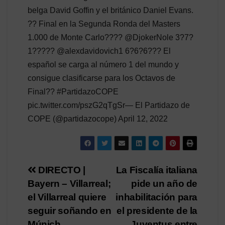
belga David Goffin y el británico Daniel Evans.
?? Final en la Segunda Ronda del Masters
1.000 de Monte Carlo???? @DjokerNole 3?7?
1????? @alexdavidovich1 6?6?6??? El
español se carga al número 1 del mundo y
consigue clasificarse para los Octavos de
Final?? #PartidazoCOPE
pic.twitter.com/pszG2qTgSr— El Partidazo de
COPE (@partidazocope) April 12, 2022
Navegación
DIRECTO |
La Fiscalía italiana
Bayern – Villarreal;
pide un año de
de
el Villarreal quiere
inhabilitación para
entradas
seguir soñando en
el presidente de la
Múnich
Juventus entre