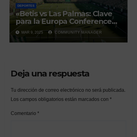
DEPORTES
«Betis vs Las Palmas: Clave
para la Europa Conference
League»
MAR 9, 2025
COMMUNITY MANAGER
Deja una respuesta
Tu dirección de correo electrónico no será publicada.
Los campos obligatorios están marcados con
*
Comentario
*