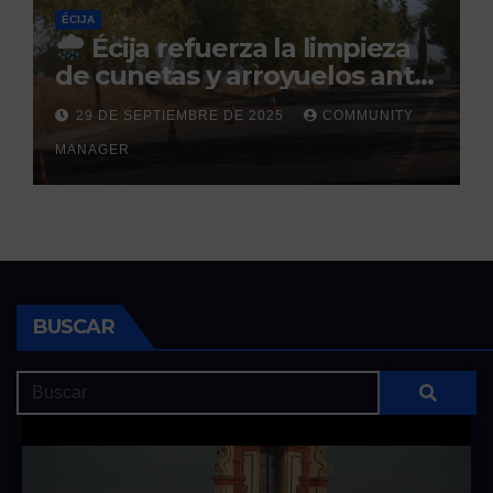
ÉCIJA
Écija refuerza la limpieza
de cunetas y arroyuelos ante
la llegada de las lluvias
29 DE SEPTIEMBRE DE 2025
COMMUNITY
otoñales
MANAGER
BUSCAR