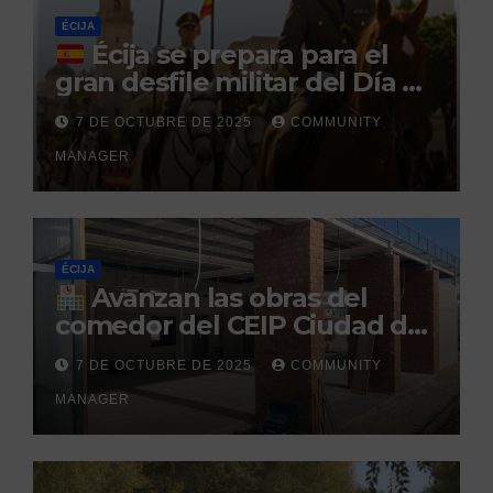
ÉCIJA
Écija se prepara para el
gran desfile militar del Día de
la Hispanidad organizado por
7 DE OCTUBRE DE 2025
COMMUNITY
el Centro Militar de Cría
MANAGER
Caballar
ÉCIJA
Avanzan las obras del
comedor del CEIP Ciudad del
Sol: su finalización está
7 DE OCTUBRE DE 2025
COMMUNITY
prevista para finales de 2025
MANAGER