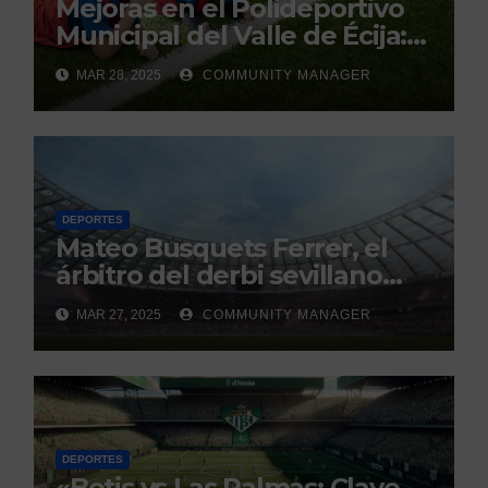
Mejoras en el Polideportivo
Municipal del Valle de Écija:
Renovación y Mantenimiento
MAR 28, 2025
COMMUNITY MANAGER
Continuo.
DEPORTES
Mateo Busquets Ferrer, el
árbitro del derbi sevillano
con un historial que genera
MAR 27, 2025
COMMUNITY MANAGER
debate
DEPORTES
«Betis vs Las Palmas: Clave