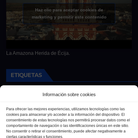
Haz clic para aceptar cookies de
marketing y permitir este contenido
La Amazona Herida de Écija.
ETIQUETAS
Andalucia
Andalucía
Cultura
Deportes
Ecija
Información sobre cookies
Entrevista
Entrevistas
Salud
Para ofrecer las mejores experiencias, utilizamos tecnologías como las
cookies para almacenar y/o acceder a la información del dispositivo. El
consentimiento de estas tecnologías nos permitirá procesar datos como el
comportamiento de navegación o las identificaciones únicas en este sitio.
No consentir o retirar el consentimiento, puede afectar negativamente a
ciertas características y funciones.