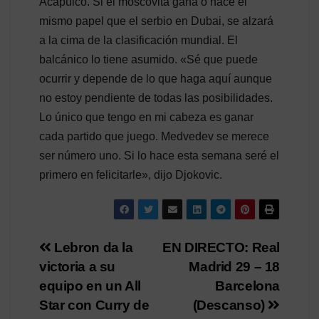
Acapulco. Si el moscovita gana o hace el
mismo papel que el serbio en Dubai, se alzará
a la cima de la clasificación mundial. El
balcánico lo tiene asumido. «Sé que puede
ocurrir y depende de lo que haga aquí aunque
no estoy pendiente de todas las posibilidades.
Lo único que tengo en mi cabeza es ganar
cada partido que juego. Medvedev se merece
ser número uno. Si lo hace esta semana seré el
primero en felicitarle», dijo Djokovic.
Navegación
Lebron da la
EN DIRECTO: Real
victoria a su
Madrid 29 – 18
de
equipo en un All
Barcelona
entradas
Star con Curry de
(Descanso)