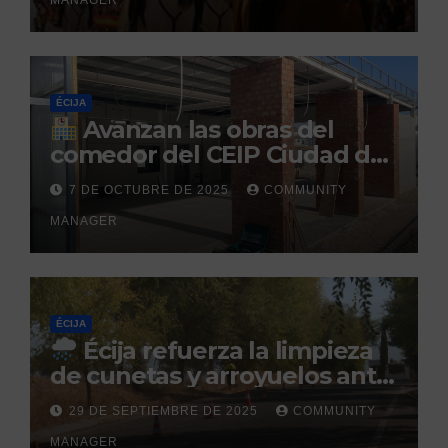
MANAGER
Caballar
ÉCIJA
Avanzan las obras del
comedor del CEIP Ciudad del
Sol: su finalización está
7 DE OCTUBRE DE 2025
COMMUNITY
prevista para finales de 2025
MANAGER
ÉCIJA
Écija refuerza la limpieza
de cunetas y arroyuelos ante
la llegada de las lluvias
29 DE SEPTIEMBRE DE 2025
COMMUNITY
otoñales
MANAGER