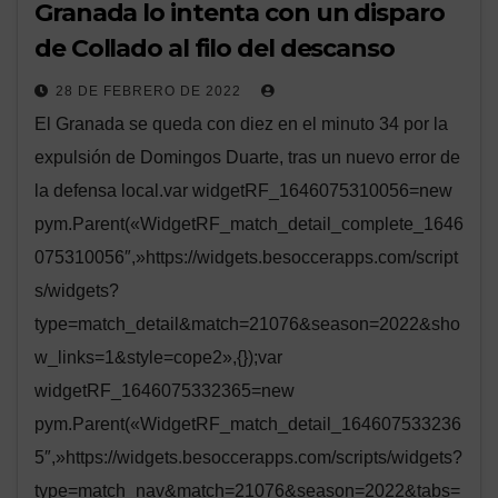
Granada lo intenta con un disparo
de Collado al filo del descanso
28 DE FEBRERO DE 2022
El Granada se queda con diez en el minuto 34 por la
expulsión de Domingos Duarte, tras un nuevo error de
la defensa local.var widgetRF_1646075310056=new
pym.Parent(«WidgetRF_match_detail_complete_1646
075310056″,»https://widgets.besoccerapps.com/script
s/widgets?
type=match_detail&match=21076&season=2022&sho
w_links=1&style=cope2»,{});var
widgetRF_1646075332365=new
pym.Parent(«WidgetRF_match_detail_164607533236
5″,»https://widgets.besoccerapps.com/scripts/widgets?
type=match_nav&match=21076&season=2022&tabs=