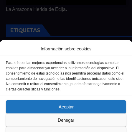
La Amazona Herida de Écija.
ETIQUETAS
Andalucia
Andalucía
Cultura
Deportes
Ecija
Información sobre cookies
Entrevista
Entrevistas
Salud
Para ofrecer las mejores experiencias, utilizamos tecnologías como las
cookies para almacenar y/o acceder a la información del dispositivo. El
consentimiento de estas tecnologías nos permitirá procesar datos como el
comportamiento de navegación o las identificaciones únicas en este sitio.
No consentir o retirar el consentimiento, puede afectar negativamente a
ciertas características y funciones.
Aceptar
Denegar
Funciona gracias a WordPress
|
Tema: Newsup de
Themeansar