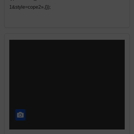
1&style=cope2»,{});